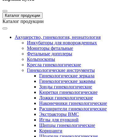
Каталог продукции
Каталог продукции
Акушерство, гинекология, неонатология
Инкубаторы для новорожденных
Мониторы фетальные
Фетальные допплеры
Кольпоскопы
Кресла гинекологические
Гинекологические инструменты
Гинекологические зеркала
Гинекологические зажимы
Зонды гинекологические
Кюретки гинекологические
Ложки гинекологические
Наконечники гинекологические
Расширители гинекологические
Экстракторы ВМС
Иглы для пункций
Щипцы гинекологические
Корнцанги
Шпатели гинекологические