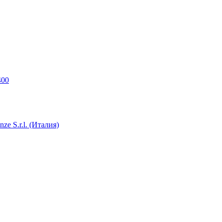
400
e S.r.l. (Италия)