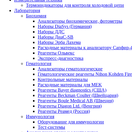
Термоиндикаторы для контроля холодовой цепи
Лаборатория
Биохимия
Анализаторы биохимические, фотометры
Наборы DiaSys (Германия)
Наборы ДДС
Наборы ДиаС-SB
Наборы Эрба Лахема
Расходные материалы к анализатору Сапфир-
Реагенты Ольвекс
Экспресс-диагностика
Гематология
Анализаторы гематологические
Гематологические реагенты Nihon Kohden Firenz
Контрольные материалы
Расходные материалы для MEK
Реагенты Bayer diagnostics (США)
Реагенты Beckman Coulter (Швейцария)
Реагенты Boule Medical AB (Швеция)
Реагенты Diagon Ltd. (Венгрия)
Реагенты Реамед (Россия)
Иммунология
Оборудование для иммунологии
Тест-системы