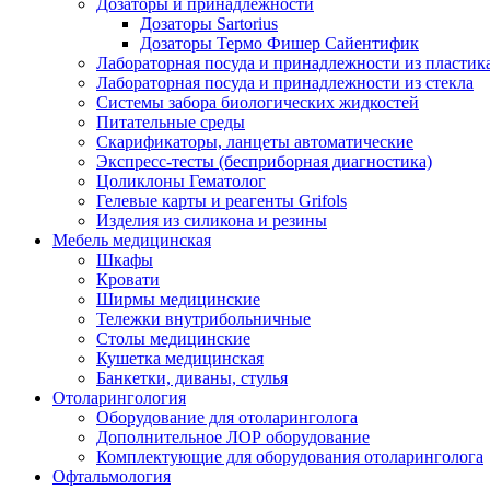
Дозаторы и принадлежности
Дозаторы Sartorius
Дозаторы Термо Фишер Сайентифик
Лабораторная посуда и принадлежности из пластик
Лабораторная посуда и принадлежности из стекла
Системы забора биологических жидкостей
Питательные среды
Скарификаторы, ланцеты автоматические
Экспресс-тесты (бесприборная диагностика)
Цоликлоны Гематолог
Гелевые карты и реагенты Grifols
Изделия из силикона и резины
Мебель медицинская
Шкафы
Кровати
Ширмы медицинские
Тележки внутрибольничные
Столы медицинские
Кушетка медицинская
Банкетки, диваны, стулья
Отоларингология
Оборудование для отоларинголога
Дополнительное ЛОР оборудование
Комплектующие для оборудования отоларинголога
Офтальмология