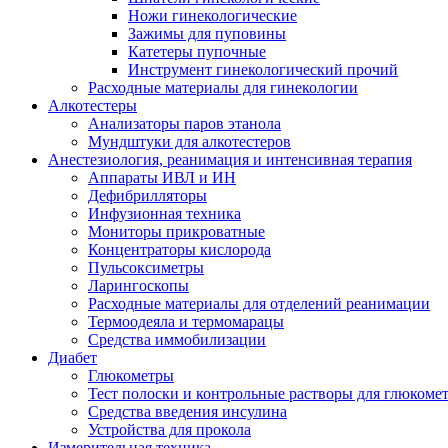
Ножи гинекологические
Зажимы для пуповины
Катетеры пупочные
Инструмент гинекологический прочий
Расходные материалы для гинекологии
Алкотестеры
Анализаторы паров этанола
Мундштуки для алкотестеров
Анестезиология, реанимация и интенсивная терапия
Аппараты ИВЛ и ИН
Дефибрилляторы
Инфузионная техника
Мониторы прикроватные
Концентраторы кислорода
Пульсоксиметры
Ларингоскопы
Расходные материалы для отделений реанимации
Термоодеяла и термомарацы
Средства иммобилизации
Диабет
Глюкометры
Тест полоски и контрольные растворы для глюкоме
Средства введения инсулина
Устройства для прокола
Измерительная техника