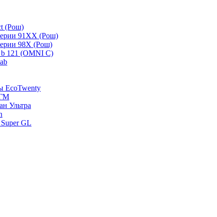
t (Рош)
серии 91ХХ (Рош)
серии 98Х (Рош)
 b 121 (OMNI C)
lab
зы EcoTwenty
-ГМ
ан Ультра
n
 Super GL