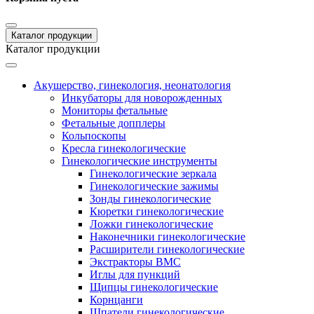
Каталог продукции
Каталог продукции
Акушерство, гинекология, неонатология
Инкубаторы для новорожденных
Мониторы фетальные
Фетальные допплеры
Кольпоскопы
Кресла гинекологические
Гинекологические инструменты
Гинекологические зеркала
Гинекологические зажимы
Зонды гинекологические
Кюретки гинекологические
Ложки гинекологические
Наконечники гинекологические
Расширители гинекологические
Экстракторы ВМС
Иглы для пункций
Щипцы гинекологические
Корнцанги
Шпатели гинекологические