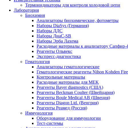
Термоиндикаторы для контроля холодовой цепи
Лаборатория
Биохимия
Анализаторы биохимические, фотометры
Наборы DiaSys (Германия)
Наборы ДДС
Наборы ДиаС-SB
Наборы Эрба Лахема
Расходные материалы к анализатору Сапфир-
Реагенты Ольвекс
Экспресс-диагностика
Гематология
Анализаторы гематологические
Гематологические реагенты Nihon Kohden Firenz
Контрольные материалы
Расходные материалы для MEK
Реагенты Bayer diagnostics (США)
Реагенты Beckman Coulter (Швейцария)
Реагенты Boule Medical AB (Швеция)
Реагенты Diagon Ltd. (Венгрия)
Реагенты Реамед (Россия)
Иммунология
Оборудование для иммунологии
Тест-системы