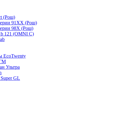
t (Рош)
серии 91ХХ (Рош)
серии 98Х (Рош)
 b 121 (OMNI C)
lab
зы EcoTwenty
-ГМ
ан Ультра
n
 Super GL