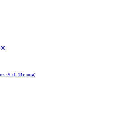
400
e S.r.l. (Италия)