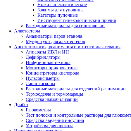
Ножи гинекологические
Зажимы для пуповины
Катетеры пупочные
Инструмент гинекологический прочий
Расходные материалы для гинекологии
Алкотестеры
Анализаторы паров этанола
Мундштуки для алкотестеров
Анестезиология, реанимация и интенсивная терапия
Аппараты ИВЛ и ИН
Дефибрилляторы
Инфузионная техника
Мониторы прикроватные
Концентраторы кислорода
Пульсоксиметры
Ларингоскопы
Расходные материалы для отделений реанимации
Термоодеяла и термомарацы
Средства иммобилизации
Диабет
Глюкометры
Тест полоски и контрольные растворы для глюкоме
Средства введения инсулина
Устройства для прокола
Измерительная техника