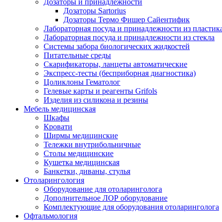
Дозаторы и принадлежности
Дозаторы Sartorius
Дозаторы Термо Фишер Сайентифик
Лабораторная посуда и принадлежности из пластик
Лабораторная посуда и принадлежности из стекла
Системы забора биологических жидкостей
Питательные среды
Скарификаторы, ланцеты автоматические
Экспресс-тесты (бесприборная диагностика)
Цоликлоны Гематолог
Гелевые карты и реагенты Grifols
Изделия из силикона и резины
Мебель медицинская
Шкафы
Кровати
Ширмы медицинские
Тележки внутрибольничные
Столы медицинские
Кушетка медицинская
Банкетки, диваны, стулья
Отоларингология
Оборудование для отоларинголога
Дополнительное ЛОР оборудование
Комплектующие для оборудования отоларинголога
Офтальмология