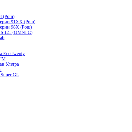
t (Рош)
серии 91ХХ (Рош)
серии 98Х (Рош)
 b 121 (OMNI C)
lab
зы EcoTwenty
-ГМ
ан Ультра
n
 Super GL