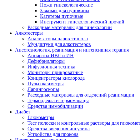
Ножи гинекологические
Зажимы для пуповины
Катетеры пупочные
Инструмент гинекологический прочий
Расходные материалы для гинекологии
Алкотестеры
Анализаторы паров этанола
Мундштуки для алкотестеров
Анестезиология, реанимация и интенсивная терапия
Аппараты ИВЛ и ИН
Дефибрилляторы
Инфузионная техника
Мониторы прикроватные
Концентраторы кислорода
Пульсоксиметры
Ларингоскопы
Расходные материалы для отделений реанимации
Термоодеяла и термомарацы
Средства иммобилизации
Диабет
Глюкометры
Тест полоски и контрольные растворы для глюкоме
Средства введения инсулина
Устройства для прокола
Измерительная техника