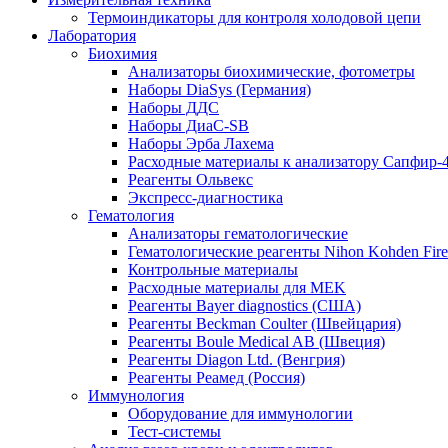
Термоиндикаторы для контроля холодовой цепи
Лаборатория
Биохимия
Анализаторы биохимические, фотометры
Наборы DiaSys (Германия)
Наборы ДДС
Наборы ДиаС-SB
Наборы Эрба Лахема
Расходные материалы к анализатору Сапфир-
Реагенты Ольвекс
Экспресс-диагностика
Гематология
Анализаторы гематологические
Гематологические реагенты Nihon Kohden Firenz
Контрольные материалы
Расходные материалы для MEK
Реагенты Bayer diagnostics (США)
Реагенты Beckman Coulter (Швейцария)
Реагенты Boule Medical AB (Швеция)
Реагенты Diagon Ltd. (Венгрия)
Реагенты Реамед (Россия)
Иммунология
Оборудование для иммунологии
Тест-системы