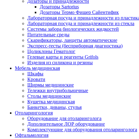
Дозаторы и принадлежности
Дозаторы Sartorius
Дозаторы Термо Фишер Сайентифик
Лабораторная посуда и принадлежности из пластик
Лабораторная посуда и принадлежности из стекла
Системы забора биологических жидкостей
Питательные среды
Скарификаторы, ланцеты автоматические
Экспресс-тесты (бесприборная диагностика)
Цоликлоны Гематолог
Гелевые карты и реагенты Grifols
Изделия из силикона и резины
Мебель медицинская
Шкафы
Кровати
Ширмы медицинские
Тележки внутрибольничные
Столы медицинские
Кушетка медицинская
Банкетки, диваны, стулья
Отоларингология
Оборудование для отоларинголога
Дополнительное ЛОР оборудование
Комплектующие для оборудования отоларинголога
Офтальмология