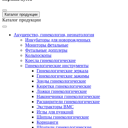
Каталог продукции
Каталог продукции
Акушерство, гинекология, неонатология
Инкубаторы для новорожденных
Мониторы фетальные
Фетальные допплеры
Кольпоскопы
Кресла гинекологические
Гинекологические инструменты
Гинекологические зеркала
Гинекологические зажимы
Зонды гинекологические
Кюретки гинекологические
Ложки гинекологические
Наконечники гинекологические
Расширители гинекологические
Экстракторы ВМС
Иглы для пункций
Щипцы гинекологические
Корнцанги
Шпатели гинекологические