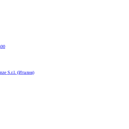
400
e S.r.l. (Италия)