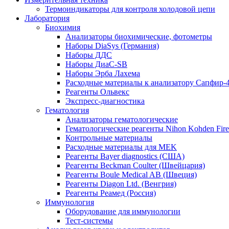
Термоиндикаторы для контроля холодовой цепи
Лаборатория
Биохимия
Анализаторы биохимические, фотометры
Наборы DiaSys (Германия)
Наборы ДДС
Наборы ДиаС-SB
Наборы Эрба Лахема
Расходные материалы к анализатору Сапфир-
Реагенты Ольвекс
Экспресс-диагностика
Гематология
Анализаторы гематологические
Гематологические реагенты Nihon Kohden Firenz
Контрольные материалы
Расходные материалы для MEK
Реагенты Bayer diagnostics (США)
Реагенты Beckman Coulter (Швейцария)
Реагенты Boule Medical AB (Швеция)
Реагенты Diagon Ltd. (Венгрия)
Реагенты Реамед (Россия)
Иммунология
Оборудование для иммунологии
Тест-системы