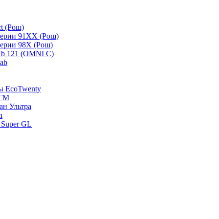
t (Рош)
серии 91ХХ (Рош)
серии 98Х (Рош)
 b 121 (OMNI C)
lab
зы EcoTwenty
-ГМ
ан Ультра
n
 Super GL