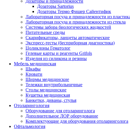
Дозаторы и принадлежности
Дозаторы Sartorius
Дозаторы Термо Фишер Сайентифик
Лабораторная посуда и принадлежности из пластик
Лабораторная посуда и принадлежности из стекла
Системы забора биологических жидкостей
Питательные среды
Скарификаторы, ланцеты автоматические
Экспресс-тесты (бесприборная диагностика)
Цоликлоны Гематолог
Гелевые карты и реагенты Grifols
Изделия из силикона и резины
Мебель медицинская
Шкафы
Кровати
Ширмы медицинские
Тележки внутрибольничные
Столы медицинские
Кушетка медицинская
Банкетки, диваны, стулья
Отоларингология
Оборудование для отоларинголога
Дополнительное ЛОР оборудование
Комплектующие для оборудования отоларинголога
Офтальмология