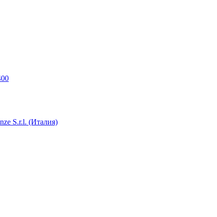
400
e S.r.l. (Италия)