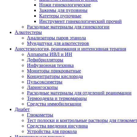
Ножи гинекологические
Зажимы для пуповины
Катетеры пупочные
Инструмент гинекологический прочий
Расходные материалы для гинекологии
Алкотестеры
Анализаторы паров этанола
Мундштуки для алкотестеров
Анестезиология, реанимация и интенсивная терапия
Аппараты ИВЛ и ИН
Дефибрилляторы
Инфузионная техника
Мониторы прикроватные
Концентраторы кислорода
Пульсоксиметры
Ларингоскопы
Расходные материалы для отделений реанимации
Термоодеяла и термомарацы
Средства иммобилизации
Диабет
Глюкометры
Тест полоски и контрольные растворы для глюкоме
Средства введения инсулина
Устройства для прокола
Измерительная техника