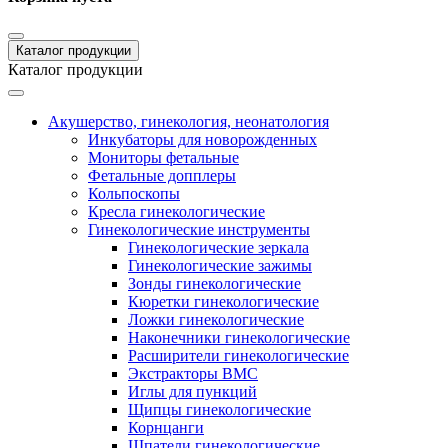
Каталог продукции
Каталог продукции
Акушерство, гинекология, неонатология
Инкубаторы для новорожденных
Мониторы фетальные
Фетальные допплеры
Кольпоскопы
Кресла гинекологические
Гинекологические инструменты
Гинекологические зеркала
Гинекологические зажимы
Зонды гинекологические
Кюретки гинекологические
Ложки гинекологические
Наконечники гинекологические
Расширители гинекологические
Экстракторы ВМС
Иглы для пункций
Щипцы гинекологические
Корнцанги
Шпатели гинекологические