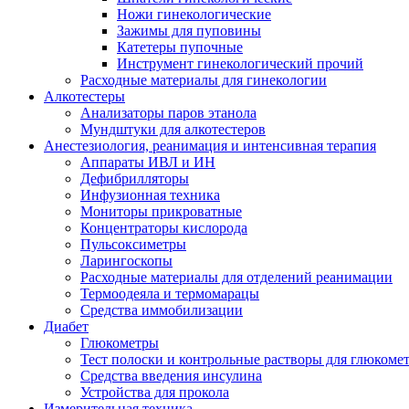
Ножи гинекологические
Зажимы для пуповины
Катетеры пупочные
Инструмент гинекологический прочий
Расходные материалы для гинекологии
Алкотестеры
Анализаторы паров этанола
Мундштуки для алкотестеров
Анестезиология, реанимация и интенсивная терапия
Аппараты ИВЛ и ИН
Дефибрилляторы
Инфузионная техника
Мониторы прикроватные
Концентраторы кислорода
Пульсоксиметры
Ларингоскопы
Расходные материалы для отделений реанимации
Термоодеяла и термомарацы
Средства иммобилизации
Диабет
Глюкометры
Тест полоски и контрольные растворы для глюкоме
Средства введения инсулина
Устройства для прокола
Измерительная техника