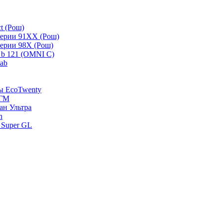
t (Рош)
серии 91ХХ (Рош)
серии 98Х (Рош)
 b 121 (OMNI C)
lab
зы EcoTwenty
-ГМ
ан Ультра
n
 Super GL