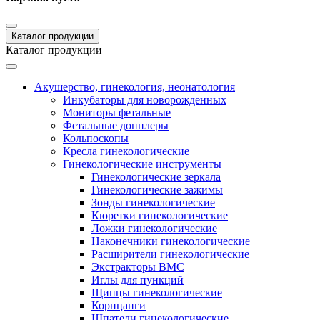
Каталог продукции
Каталог продукции
Акушерство, гинекология, неонатология
Инкубаторы для новорожденных
Мониторы фетальные
Фетальные допплеры
Кольпоскопы
Кресла гинекологические
Гинекологические инструменты
Гинекологические зеркала
Гинекологические зажимы
Зонды гинекологические
Кюретки гинекологические
Ложки гинекологические
Наконечники гинекологические
Расширители гинекологические
Экстракторы ВМС
Иглы для пункций
Щипцы гинекологические
Корнцанги
Шпатели гинекологические