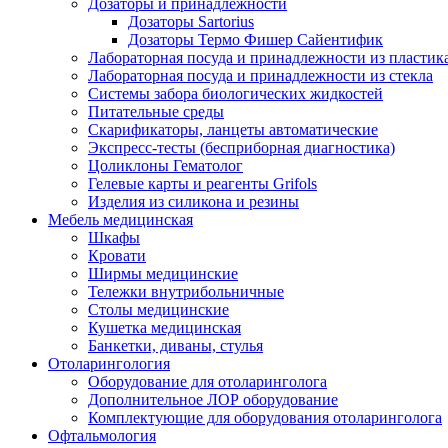
Дозаторы и принадлежности
Дозаторы Sartorius
Дозаторы Термо Фишер Сайентифик
Лабораторная посуда и принадлежности из пластик
Лабораторная посуда и принадлежности из стекла
Системы забора биологических жидкостей
Питательные среды
Скарификаторы, ланцеты автоматические
Экспресс-тесты (бесприборная диагностика)
Цоликлоны Гематолог
Гелевые карты и реагенты Grifols
Изделия из силикона и резины
Мебель медицинская
Шкафы
Кровати
Ширмы медицинские
Тележки внутрибольничные
Столы медицинские
Кушетка медицинская
Банкетки, диваны, стулья
Отоларингология
Оборудование для отоларинголога
Дополнительное ЛОР оборудование
Комплектующие для оборудования отоларинголога
Офтальмология