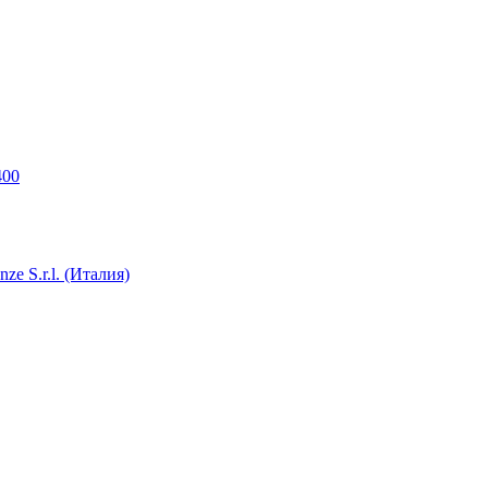
400
e S.r.l. (Италия)