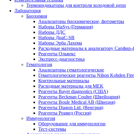
Термоиндикаторы для контроля холодовой цепи
Лаборатория
Биохимия
Анализаторы биохимические, фотометры
Наборы DiaSys (Германия)
Наборы ДДС
Наборы ДиаС-SB
Наборы Эрба Лахема
Расходные материалы к анализатору Сапфир-
Реагенты Ольвекс
Экспресс-диагностика
Гематология
Анализаторы гематологические
Гематологические реагенты Nihon Kohden Firenz
Контрольные материалы
Расходные материалы для MEK
Реагенты Bayer diagnostics (США)
Реагенты Beckman Coulter (Швейцария)
Реагенты Boule Medical AB (Швеция)
Реагенты Diagon Ltd. (Венгрия)
Реагенты Реамед (Россия)
Иммунология
Оборудование для иммунологии
Тест-системы