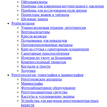
Офтальмоскопы
Приборы для измерения внутриглазного давления
Приборы для исследования поля зрения
Проекторы знаков и таблицы
Щелевые лампы
Реабилитация
Ударно-волновая терапия, литотрипсия
Вертикализаторы
Кресла-коляски
Подъемники для инвалидов
Противопролежневые матрацы
Кресла-стулья с санитарным оснащением
Санитарные приспособления
Изделия по уходу за больными
Компрессионный трикотаж
Костыли и трости
Ходунки
Рентгенология, томография и маммография
Рентгеновские аппараты
Маммографы
Фотолабораторное оборудование
Рентгенозащитные средства
Кассеты и усиливающие экраны
Устройства для введения рентгеноконтрастных
веществ