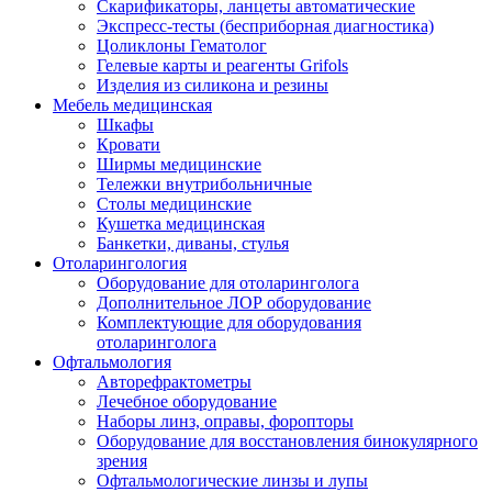
Скарификаторы, ланцеты автоматические
Экспресс-тесты (бесприборная диагностика)
Цоликлоны Гематолог
Гелевые карты и реагенты Grifols
Изделия из силикона и резины
Мебель медицинская
Шкафы
Кровати
Ширмы медицинские
Тележки внутрибольничные
Столы медицинские
Кушетка медицинская
Банкетки, диваны, стулья
Отоларингология
Оборудование для отоларинголога
Дополнительное ЛОР оборудование
Комплектующие для оборудования
отоларинголога
Офтальмология
Авторефрактометры
Лечебное оборудование
Наборы линз, оправы, форопторы
Оборудование для восстановления бинокулярного
зрения
Офтальмологические линзы и лупы