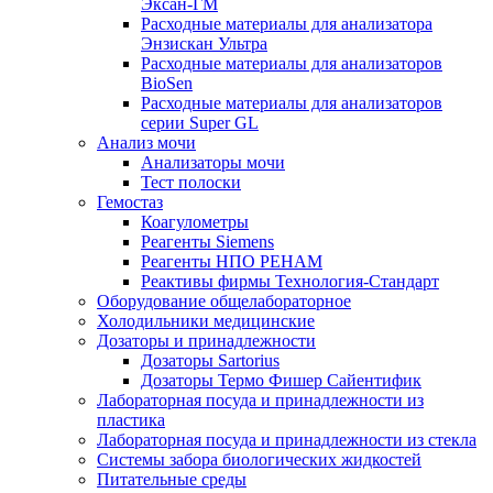
Эксан-ГМ
Расходные материалы для анализатора
Энзискан Ультра
Расходные материалы для анализаторов
BioSen
Расходные материалы для анализаторов
серии Super GL
Анализ мочи
Анализаторы мочи
Тест полоски
Гемостаз
Коагулометры
Реагенты Siemens
Реагенты НПО РЕНАМ
Реактивы фирмы Технология-Стандарт
Оборудование общелабораторное
Холодильники медицинские
Дозаторы и принадлежности
Дозаторы Sartorius
Дозаторы Термо Фишер Сайентифик
Лабораторная посуда и принадлежности из
пластика
Лабораторная посуда и принадлежности из стекла
Системы забора биологических жидкостей
Питательные среды