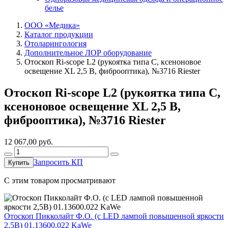
белье
ООО «Медика»
Каталог продукции
Отоларингология
Дополнительное ЛОР оборудование
Отоскоп Ri-scope L2 (рукоятка типа С, ксеноновое
освещение XL 2,5 В, фиброоптика), №3716 Riеster
Отоскоп Ri-scope L2 (рукоятка типа С,
ксеноновое освещение XL 2,5 В,
фиброоптика), №3716 Riеster
12 067,00
руб.
Запросить КП
Купить
C этим товаром просматривают
Отоскоп Пикколайт Ф.О. (с LED лампой повышенной яркости
2,5В) 01.13600.022 KaWe