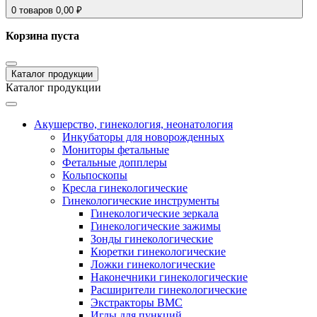
0
товаров
0,00
₽
Корзина пуста
Каталог продукции
Каталог продукции
Акушерство, гинекология, неонатология
Инкубаторы для новорожденных
Мониторы фетальные
Фетальные допплеры
Кольпоскопы
Кресла гинекологические
Гинекологические инструменты
Гинекологические зеркала
Гинекологические зажимы
Зонды гинекологические
Кюретки гинекологические
Ложки гинекологические
Наконечники гинекологические
Расширители гинекологические
Экстракторы ВМС
Иглы для пункций