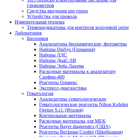
глюкометров
Средства введения инсулина
Устройства для прокола
Измерительная техника
Термоиндикаторы для контроля холодовой цепи
Лаборатория
Биохимия
Анализаторы биохимические, фотометры
Наборы DiaSys (Германия)
Наборы ДДС
Наборы ДиаС-SB
Наборы Эрба Лахема
Расходные материалы к анализатору
Сапфир-400
Реагенты Ольвекс
Экспресс-диагностика
Гематология
Анализаторы гематологические
Гематологические реагенты Nihon Kohden
Firenze S.r.l. (Италия)
Контрольные материалы
Расходные материалы для MEK
Реагенты Bayer diagnostics (США)
Реагенты Beckman Coulter (Швейцария)