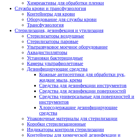
Химреактивы для обработки пленки
Служба крови и трансфузиология
Контейнеры для крови
Оборудование для службы крови
Трансфузиология
Стерилизация, дезинфекция и утилизация
Стерилизаторы воздушные
Стерилизаторы паровые
Ультразвуковое моечное оборудование
Аквадистилляторы
Установки бактерицидные
Камеры ультрафиолетовые
Дезинфицирующие средства
Кожные антисептики для обработки рук,
жидкие мыла, крема
Средства для дезинфекции инструментов
Средства для дезинфекции поверхностей
Средства универсальные для поверхностей и
инструментов
Хлорсодержащие дезинфицирующие
средства
Упаковочные материалы для стерилизации
Коробки стерилизационные
Индикаторы контроля стерилизации
Контейнеры для химической дезинфекции и