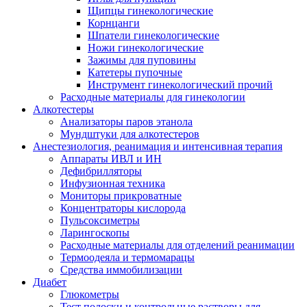
Щипцы гинекологические
Корнцанги
Шпатели гинекологические
Ножи гинекологические
Зажимы для пуповины
Катетеры пупочные
Инструмент гинекологический прочий
Расходные материалы для гинекологии
Алкотестеры
Анализаторы паров этанола
Мундштуки для алкотестеров
Анестезиология, реанимация и интенсивная терапия
Аппараты ИВЛ и ИН
Дефибрилляторы
Инфузионная техника
Мониторы прикроватные
Концентраторы кислорода
Пульсоксиметры
Ларингоскопы
Расходные материалы для отделений реанимации
Термоодеяла и термомарацы
Средства иммобилизации
Диабет
Глюкометры
Тест полоски и контрольные растворы для