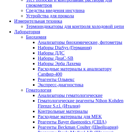
глюкометров
Средства введения инсулина
Устройства для прокола
Измерительная техника
Термоиндикаторы для контроля холодовой цепи
Лаборатория
Биохимия
Анализаторы биохимические, фотометры
Наборы DiaSys (Германия)
Наборы ДДС
Наборы ДиаС-SB
Наборы Эрба Лахема
Расходные материалы к анализатору
Сапфир-400
Реагенты Ольвекс
Экспресс-диагностика
Гематология
Анализаторы гематологические
Гематологические реагенты Nihon Kohden
Firenze S.r.l. (Италия)
Контрольные материалы
Расходные материалы для MEK
Реагенты Bayer diagnostics (США)
Реагенты Beckman Coulter (Швейцария)