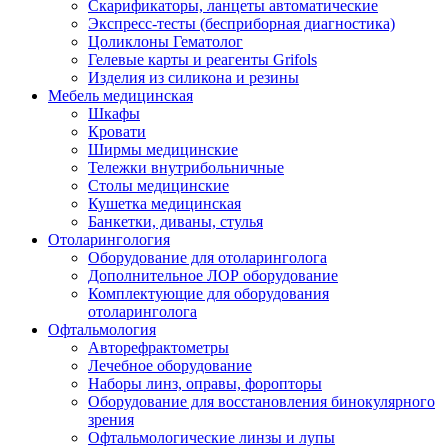
Скарификаторы, ланцеты автоматические
Экспресс-тесты (бесприборная диагностика)
Цоликлоны Гематолог
Гелевые карты и реагенты Grifols
Изделия из силикона и резины
Мебель медицинская
Шкафы
Кровати
Ширмы медицинские
Тележки внутрибольничные
Столы медицинские
Кушетка медицинская
Банкетки, диваны, стулья
Отоларингология
Оборудование для отоларинголога
Дополнительное ЛОР оборудование
Комплектующие для оборудования
отоларинголога
Офтальмология
Авторефрактометры
Лечебное оборудование
Наборы линз, оправы, форопторы
Оборудование для восстановления бинокулярного
зрения
Офтальмологические линзы и лупы