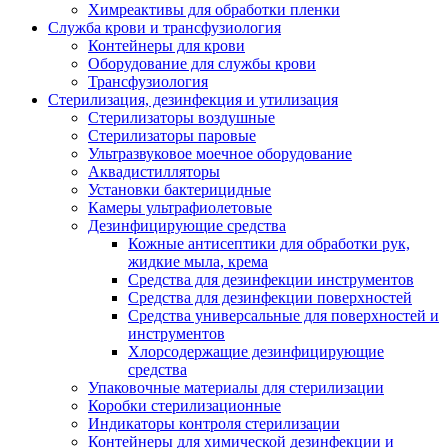
Химреактивы для обработки пленки
Служба крови и трансфузиология
Контейнеры для крови
Оборудование для службы крови
Трансфузиология
Стерилизация, дезинфекция и утилизация
Стерилизаторы воздушные
Стерилизаторы паровые
Ультразвуковое моечное оборудование
Аквадистилляторы
Установки бактерицидные
Камеры ультрафиолетовые
Дезинфицирующие средства
Кожные антисептики для обработки рук,
жидкие мыла, крема
Средства для дезинфекции инструментов
Средства для дезинфекции поверхностей
Средства универсальные для поверхностей и
инструментов
Хлорсодержащие дезинфицирующие
средства
Упаковочные материалы для стерилизации
Коробки стерилизационные
Индикаторы контроля стерилизации
Контейнеры для химической дезинфекции и