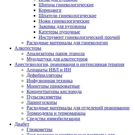
Щипцы гинекологические
Корнцанги
Шпатели гинекологические
Ножи гинекологические
Зажимы для пуповины
Катетеры пупочные
Инструмент гинекологический прочий
Расходные материалы для гинекологии
Алкотестеры
Анализаторы паров этанола
Мундштуки для алкотестеров
Анестезиология, реанимация и интенсивная терапия
Аппараты ИВЛ и ИН
Дефибрилляторы
Инфузионная техника
Мониторы прикроватные
Концентраторы кислорода
Пульсоксиметры
Ларингоскопы
Расходные материалы для отделений реанимации
Термоодеяла и термомарацы
Средства иммобилизации
Диабет
Глюкометры
Тест полоски и контрольные растворы для