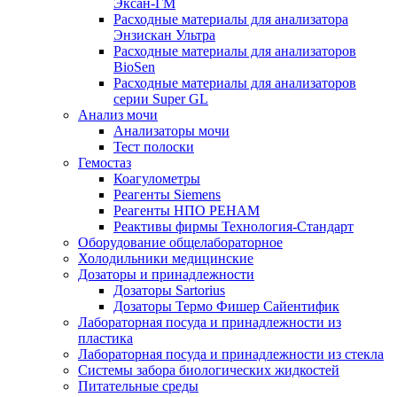
Эксан-ГМ
Расходные материалы для анализатора
Энзискан Ультра
Расходные материалы для анализаторов
BioSen
Расходные материалы для анализаторов
серии Super GL
Анализ мочи
Анализаторы мочи
Тест полоски
Гемостаз
Коагулометры
Реагенты Siemens
Реагенты НПО РЕНАМ
Реактивы фирмы Технология-Стандарт
Оборудование общелабораторное
Холодильники медицинские
Дозаторы и принадлежности
Дозаторы Sartorius
Дозаторы Термо Фишер Сайентифик
Лабораторная посуда и принадлежности из
пластика
Лабораторная посуда и принадлежности из стекла
Системы забора биологических жидкостей
Питательные среды