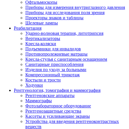
Офтальмоскопы
Приборы для измерения внутриглазного давления
Приборы для исследования поля зрения
Проекторы знаков и таблицы
Щелевые лампы
Реабилитация
Ударно-волновая терапия, литотрипсия
Вертикализаторы
Кресла-коляски
Подъемники для инвалидов
Противопролежневые матрацы
Кресла-стулья с санитарным оснащением
Санитарные приспособления
Изделия по уходу за больными
Компрессионный трикотаж
Костыли и трости
Ходунки
Рентгенология, томография и маммография
Рентгеновские аппараты
Маммографы
Фотолабораторное оборудование
Рентгенозащитные средства
Кассеты и усиливающие экраны
Устройства для введения рентгеноконтрастных
веществ