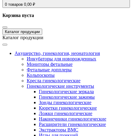
0
товаров
0,00
₽
Корзина пуста
Каталог продукции
Каталог продукции
Акушерство, гинекология, неонатология
Инкубаторы для новорожденных
Мониторы фетальные
Фетальные допплеры
Кольпоскопы
Кресла гинекологические
Гинекологические инструменты
Гинекологические зеркала
Гинекологические зажимы
Зонды гинекологические
Кюретки гинекологические
Ложки гинекологические
Наконечники гинекологические
Расширители гинекологические
Экстракторы ВМС
Иглы для пункций