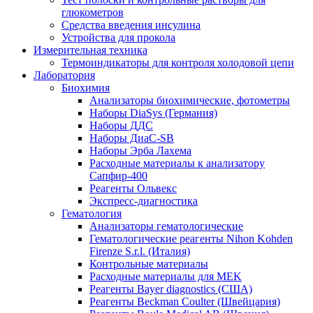
глюкометров
Средства введения инсулина
Устройства для прокола
Измерительная техника
Термоиндикаторы для контроля холодовой цепи
Лаборатория
Биохимия
Анализаторы биохимические, фотометры
Наборы DiaSys (Германия)
Наборы ДДС
Наборы ДиаС-SB
Наборы Эрба Лахема
Расходные материалы к анализатору
Сапфир-400
Реагенты Ольвекс
Экспресс-диагностика
Гематология
Анализаторы гематологические
Гематологические реагенты Nihon Kohden
Firenze S.r.l. (Италия)
Контрольные материалы
Расходные материалы для MEK
Реагенты Bayer diagnostics (США)
Реагенты Beckman Coulter (Швейцария)