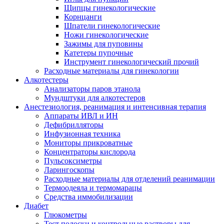
Щипцы гинекологические
Корнцанги
Шпатели гинекологические
Ножи гинекологические
Зажимы для пуповины
Катетеры пупочные
Инструмент гинекологический прочий
Расходные материалы для гинекологии
Алкотестеры
Анализаторы паров этанола
Мундштуки для алкотестеров
Анестезиология, реанимация и интенсивная терапия
Аппараты ИВЛ и ИН
Дефибрилляторы
Инфузионная техника
Мониторы прикроватные
Концентраторы кислорода
Пульсоксиметры
Ларингоскопы
Расходные материалы для отделений реанимации
Термоодеяла и термомарацы
Средства иммобилизации
Диабет
Глюкометры
Тест полоски и контрольные растворы для