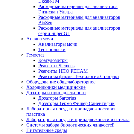
Эксан-ГМ
Расходные материалы для анализатора
Энзискан Ультра
Расходные материалы для анализаторов
BioSen
Расходные материалы для анализаторов
серии Super GL
Анализ мочи
Анализаторы мочи
Тест полоски
Гемостаз
Коагулометры
Реагенты Siemens
Реагенты НПО РЕНАМ
Реактивы фирмы Технология-Стандарт
Оборудование общелабораторное
Холодильники медицинские
Дозаторы и принадлежности
Дозаторы Sartorius
Дозаторы Термо Фишер Сайентифик
Лабораторная посуда и принадлежности из
пластика
Лабораторная посуда и принадлежности из стекла
Системы забора биологических жидкостей
Питательные среды