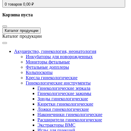
0
товаров
0,00
₽
Корзина пуста
Каталог продукции
Каталог продукции
Акушерство, гинекология, неонатология
Инкубаторы для новорожденных
Мониторы фетальные
Фетальные допплеры
Кольпоскопы
Кресла гинекологические
Гинекологические инструменты
Гинекологические зеркала
Гинекологические зажимы
Зонды гинекологические
Кюретки гинекологические
Ложки гинекологические
Наконечники гинекологические
Расширители гинекологические
Экстракторы ВМС
Иглы для пункций