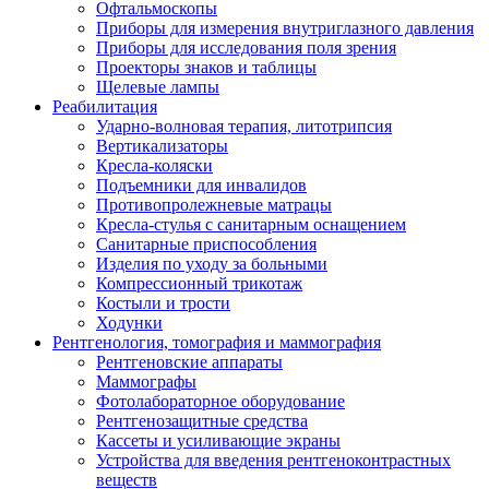
Офтальмоскопы
Приборы для измерения внутриглазного давления
Приборы для исследования поля зрения
Проекторы знаков и таблицы
Щелевые лампы
Реабилитация
Ударно-волновая терапия, литотрипсия
Вертикализаторы
Кресла-коляски
Подъемники для инвалидов
Противопролежневые матрацы
Кресла-стулья с санитарным оснащением
Санитарные приспособления
Изделия по уходу за больными
Компрессионный трикотаж
Костыли и трости
Ходунки
Рентгенология, томография и маммография
Рентгеновские аппараты
Маммографы
Фотолабораторное оборудование
Рентгенозащитные средства
Кассеты и усиливающие экраны
Устройства для введения рентгеноконтрастных
веществ