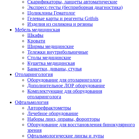
Скарификаторы, ланцеты автоматические
Экспресс-тесты (бесприборная диагностика)
Цоликлоны Гематолог
Гелевые карты и реагенты Grifols
Изделия из силикона и резины
Мебель медицинская
Шкафы
Кровати
Ширмы медицинские
Тележки внутрибольничные
Столы медицинские
Кушетка медицинская
Банкетки, диваны, стулья
Отоларингология
Оборудование для отоларинголога
Дополнительное ЛОР оборудование
Комплектующие для оборудования
отоларинголога
Офтальмология
Авторефрактометры
Лечебное оборудование
Наборы линз, оправы, форопторы
Оборудование для восстановления бинокулярного
зрения
Офтальмологические линзы и лупы