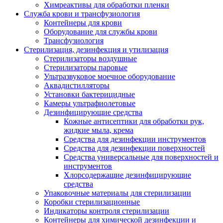
Химреактивы для обработки пленки
Служба крови и трансфузиология
Контейнеры для крови
Оборудование для службы крови
Трансфузиология
Стерилизация, дезинфекция и утилизация
Стерилизаторы воздушные
Стерилизаторы паровые
Ультразвуковое моечное оборудование
Аквадистилляторы
Установки бактерицидные
Камеры ультрафиолетовые
Дезинфицирующие средства
Кожные антисептики для обработки рук,
жидкие мыла, крема
Средства для дезинфекции инструментов
Средства для дезинфекции поверхностей
Средства универсальные для поверхностей и
инструментов
Хлорсодержащие дезинфицирующие
средства
Упаковочные материалы для стерилизации
Коробки стерилизационные
Индикаторы контроля стерилизации
Контейнеры для химической дезинфекции и