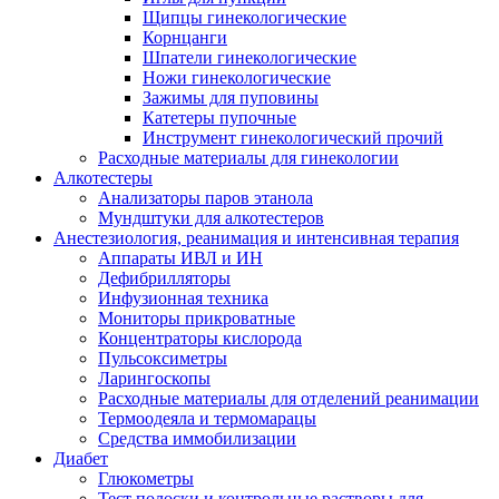
Щипцы гинекологические
Корнцанги
Шпатели гинекологические
Ножи гинекологические
Зажимы для пуповины
Катетеры пупочные
Инструмент гинекологический прочий
Расходные материалы для гинекологии
Алкотестеры
Анализаторы паров этанола
Мундштуки для алкотестеров
Анестезиология, реанимация и интенсивная терапия
Аппараты ИВЛ и ИН
Дефибрилляторы
Инфузионная техника
Мониторы прикроватные
Концентраторы кислорода
Пульсоксиметры
Ларингоскопы
Расходные материалы для отделений реанимации
Термоодеяла и термомарацы
Средства иммобилизации
Диабет
Глюкометры
Тест полоски и контрольные растворы для