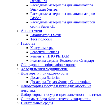
Эксан-ГМ
Расходные материалы для анализатора
Энзискан Ультра
Расходные материалы для анализаторов
BioSen
Расходные материалы для анализаторов
серии Super GL
Анализ мочи
Анализаторы мочи
Тест полоски
Гемостаз
Коагулометры
Реагенты Siemens
Реагенты НПО РЕНАМ
Реактивы фирмы Технология-Стандарт
Оборудование общелабораторное
Холодильники медицинские
Дозаторы и принадлежности
Дозаторы Sartorius
Дозаторы Термо Фишер Сайентифик
Лабораторная посуда и принадлежности из
пластика
Лабораторная посуда и принадлежности из стекла
Системы забора биологических жидкостей
Питательные среды