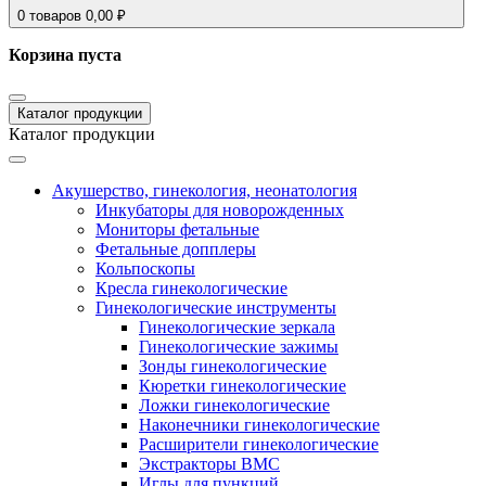
0
товаров
0,00
₽
Корзина пуста
Каталог продукции
Каталог продукции
Акушерство, гинекология, неонатология
Инкубаторы для новорожденных
Мониторы фетальные
Фетальные допплеры
Кольпоскопы
Кресла гинекологические
Гинекологические инструменты
Гинекологические зеркала
Гинекологические зажимы
Зонды гинекологические
Кюретки гинекологические
Ложки гинекологические
Наконечники гинекологические
Расширители гинекологические
Экстракторы ВМС
Иглы для пункций