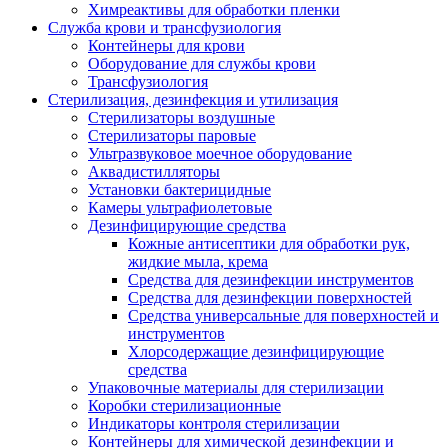
Химреактивы для обработки пленки
Служба крови и трансфузиология
Контейнеры для крови
Оборудование для службы крови
Трансфузиология
Стерилизация, дезинфекция и утилизация
Стерилизаторы воздушные
Стерилизаторы паровые
Ультразвуковое моечное оборудование
Аквадистилляторы
Установки бактерицидные
Камеры ультрафиолетовые
Дезинфицирующие средства
Кожные антисептики для обработки рук,
жидкие мыла, крема
Средства для дезинфекции инструментов
Средства для дезинфекции поверхностей
Средства универсальные для поверхностей и
инструментов
Хлорсодержащие дезинфицирующие
средства
Упаковочные материалы для стерилизации
Коробки стерилизационные
Индикаторы контроля стерилизации
Контейнеры для химической дезинфекции и