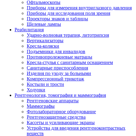
Офтальмоскопы
Приборы для измерения внутриглазного давления
Приборы для исследования поля зрения
Проекторы знаков и таблицы
Щелевые лампы
Реабилитация
Ударно-волновая терапия, литотрипсия
Вертикализаторы
Кресла-коляски
Подъемники для инвалидов
Противопролежневые матрацы
Кресла-стулья с санитарным оснащением
Санитарные приспособления
Изделия по уходу за больными
Компрессионный трикотаж
Костыли и трости
Ходунки
Рентгенология, томография и маммография
Рентгеновские аппараты
Маммографы
Фотолабораторное оборудование
Рентгенозащитные средства
Кассеты и усиливающие экраны
Устройства для введения рентгеноконтрастных
веществ