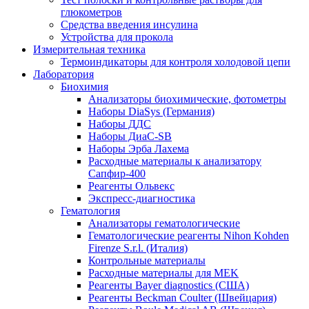
глюкометров
Средства введения инсулина
Устройства для прокола
Измерительная техника
Термоиндикаторы для контроля холодовой цепи
Лаборатория
Биохимия
Анализаторы биохимические, фотометры
Наборы DiaSys (Германия)
Наборы ДДС
Наборы ДиаС-SB
Наборы Эрба Лахема
Расходные материалы к анализатору
Сапфир-400
Реагенты Ольвекс
Экспресс-диагностика
Гематология
Анализаторы гематологические
Гематологические реагенты Nihon Kohden
Firenze S.r.l. (Италия)
Контрольные материалы
Расходные материалы для MEK
Реагенты Bayer diagnostics (США)
Реагенты Beckman Coulter (Швейцария)