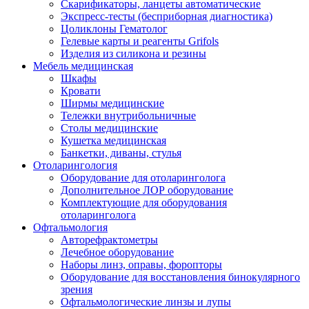
Скарификаторы, ланцеты автоматические
Экспресс-тесты (бесприборная диагностика)
Цоликлоны Гематолог
Гелевые карты и реагенты Grifols
Изделия из силикона и резины
Мебель медицинская
Шкафы
Кровати
Ширмы медицинские
Тележки внутрибольничные
Столы медицинские
Кушетка медицинская
Банкетки, диваны, стулья
Отоларингология
Оборудование для отоларинголога
Дополнительное ЛОР оборудование
Комплектующие для оборудования
отоларинголога
Офтальмология
Авторефрактометры
Лечебное оборудование
Наборы линз, оправы, форопторы
Оборудование для восстановления бинокулярного
зрения
Офтальмологические линзы и лупы