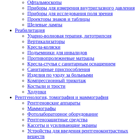
Офтальмоскопы
Приборы для измерения внутриглазного давления
Приборы для исследования поля зрения
Проекторы знаков и таблицы
Щелевые лампы
Реабилитация
Ударно-волновая терапия, литотрипсия
Вертикализаторы
Кресла-коляски
Подъемники для инвалидов
Противопролежневые матрацы
Кресла-стулья с санитарным оснащением
Санитарные приспособления
Изделия по уходу за больными
Компрессионный трикотаж
Костыли и трости
Ходунки
Рентгенология, томография и маммография
Рентгеновские аппараты
Маммографы
Фотолабораторное оборудование
Рентгенозащитные средства
Кассеты и усиливающие экраны
Устройства для введения рентгеноконтрастных
веществ