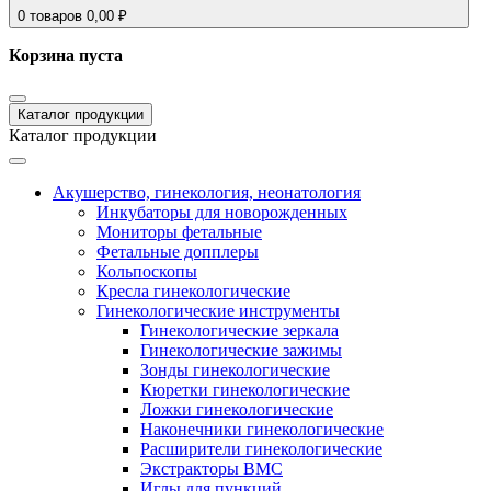
0
товаров
0,00
₽
Корзина пуста
Каталог продукции
Каталог продукции
Акушерство, гинекология, неонатология
Инкубаторы для новорожденных
Мониторы фетальные
Фетальные допплеры
Кольпоскопы
Кресла гинекологические
Гинекологические инструменты
Гинекологические зеркала
Гинекологические зажимы
Зонды гинекологические
Кюретки гинекологические
Ложки гинекологические
Наконечники гинекологические
Расширители гинекологические
Экстракторы ВМС
Иглы для пункций