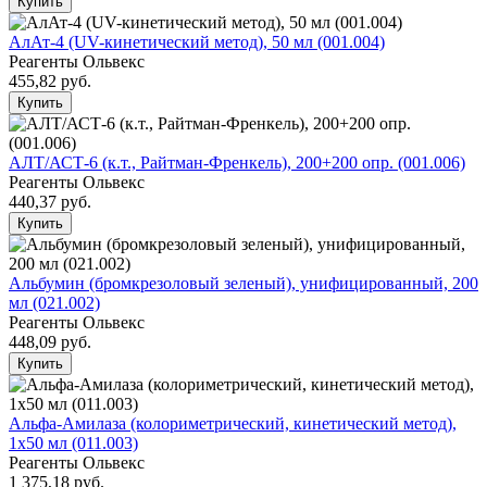
Купить
АлАт-4 (UV-кинетический метод), 50 мл (001.004)
Реагенты Ольвекс
455,82
руб.
Купить
АЛТ/АСТ-6 (к.т., Райтман-Френкель), 200+200 опр. (001.006)
Реагенты Ольвекс
440,37
руб.
Купить
Альбумин (бромкрезоловый зеленый), унифицированный, 200
мл (021.002)
Реагенты Ольвекс
448,09
руб.
Купить
Альфа-Амилаза (колориметрический, кинетический метод),
1х50 мл (011.003)
Реагенты Ольвекс
1 375,18
руб.