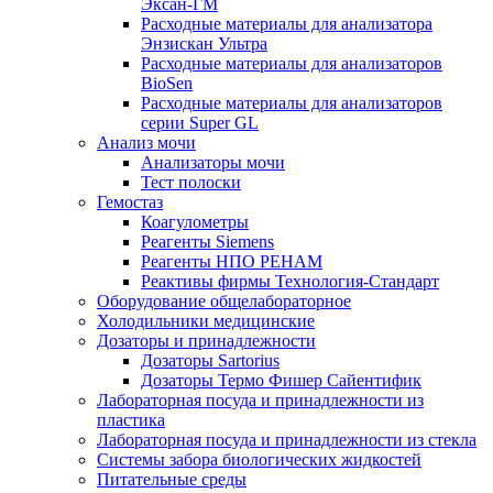
Эксан-ГМ
Расходные материалы для анализатора
Энзискан Ультра
Расходные материалы для анализаторов
BioSen
Расходные материалы для анализаторов
серии Super GL
Анализ мочи
Анализаторы мочи
Тест полоски
Гемостаз
Коагулометры
Реагенты Siemens
Реагенты НПО РЕНАМ
Реактивы фирмы Технология-Стандарт
Оборудование общелабораторное
Холодильники медицинские
Дозаторы и принадлежности
Дозаторы Sartorius
Дозаторы Термо Фишер Сайентифик
Лабораторная посуда и принадлежности из
пластика
Лабораторная посуда и принадлежности из стекла
Системы забора биологических жидкостей
Питательные среды