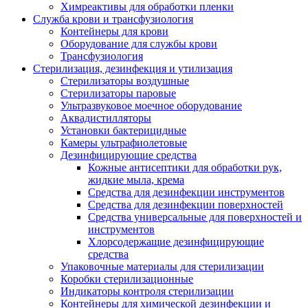
Химреактивы для обработки пленки
Служба крови и трансфузиология
Контейнеры для крови
Оборудование для службы крови
Трансфузиология
Стерилизация, дезинфекция и утилизация
Стерилизаторы воздушные
Стерилизаторы паровые
Ультразвуковое моечное оборудование
Аквадистилляторы
Установки бактерицидные
Камеры ультрафиолетовые
Дезинфицирующие средства
Кожные антисептики для обработки рук,
жидкие мыла, крема
Средства для дезинфекции инструментов
Средства для дезинфекции поверхностей
Средства универсальные для поверхностей и
инструментов
Хлорсодержащие дезинфицирующие
средства
Упаковочные материалы для стерилизации
Коробки стерилизационные
Индикаторы контроля стерилизации
Контейнеры для химической дезинфекции и