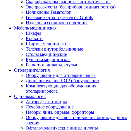
Скарификаторы, ланцеты автоматические
Экспресс-тесты (бесприборная диагностика)
Цоликлоны Гематолог
Гелевые карты и реагенты Grifols
Изделия из силикона и резины
Мебель медицинская
Шкафы
Кровати
Ширмы медицинские
Тележки внутрибольничные
Столы медицинские
Кушетка медицинская
Банкетки, диваны, стулья
Отоларингология
Оборудование для отоларинголога
Дополнительное ЛОР оборудование
Комплектующие для оборудования
отоларинголога
Офтальмология
Авторефрактометры
Лечебное оборудование
Наборы линз, оправы, форопторы
Оборудование для восстановления бинокулярного
зрения
Офтальмологические линзы и лупы