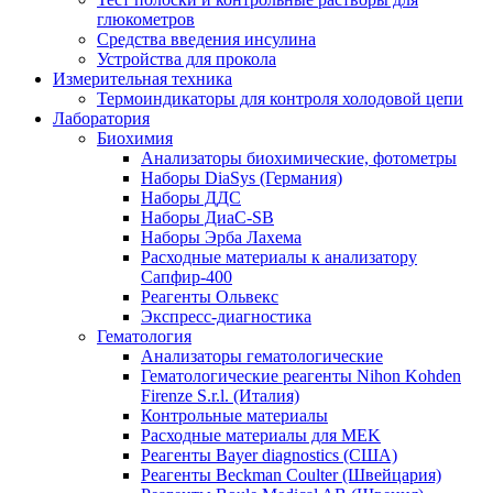
глюкометров
Средства введения инсулина
Устройства для прокола
Измерительная техника
Термоиндикаторы для контроля холодовой цепи
Лаборатория
Биохимия
Анализаторы биохимические, фотометры
Наборы DiaSys (Германия)
Наборы ДДС
Наборы ДиаС-SB
Наборы Эрба Лахема
Расходные материалы к анализатору
Сапфир-400
Реагенты Ольвекс
Экспресс-диагностика
Гематология
Анализаторы гематологические
Гематологические реагенты Nihon Kohden
Firenze S.r.l. (Италия)
Контрольные материалы
Расходные материалы для MEK
Реагенты Bayer diagnostics (США)
Реагенты Beckman Coulter (Швейцария)