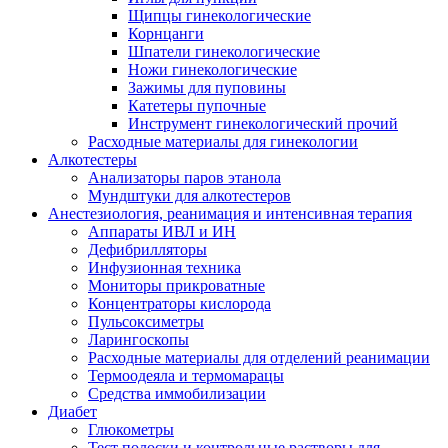
Щипцы гинекологические
Корнцанги
Шпатели гинекологические
Ножи гинекологические
Зажимы для пуповины
Катетеры пупочные
Инструмент гинекологический прочий
Расходные материалы для гинекологии
Алкотестеры
Анализаторы паров этанола
Мундштуки для алкотестеров
Анестезиология, реанимация и интенсивная терапия
Аппараты ИВЛ и ИН
Дефибрилляторы
Инфузионная техника
Мониторы прикроватные
Концентраторы кислорода
Пульсоксиметры
Ларингоскопы
Расходные материалы для отделений реанимации
Термоодеяла и термомарацы
Средства иммобилизации
Диабет
Глюкометры
Тест полоски и контрольные растворы для