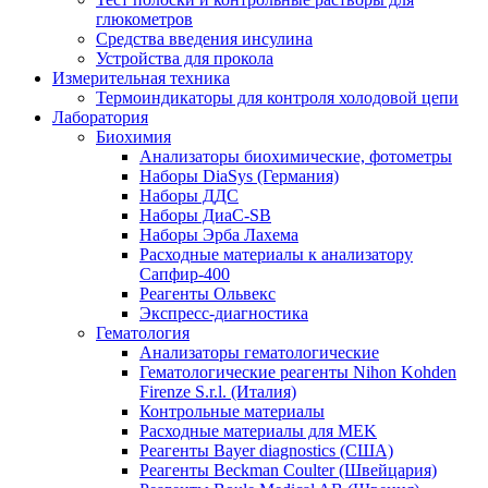
глюкометров
Средства введения инсулина
Устройства для прокола
Измерительная техника
Термоиндикаторы для контроля холодовой цепи
Лаборатория
Биохимия
Анализаторы биохимические, фотометры
Наборы DiaSys (Германия)
Наборы ДДС
Наборы ДиаС-SB
Наборы Эрба Лахема
Расходные материалы к анализатору
Сапфир-400
Реагенты Ольвекс
Экспресс-диагностика
Гематология
Анализаторы гематологические
Гематологические реагенты Nihon Kohden
Firenze S.r.l. (Италия)
Контрольные материалы
Расходные материалы для MEK
Реагенты Bayer diagnostics (США)
Реагенты Beckman Coulter (Швейцария)