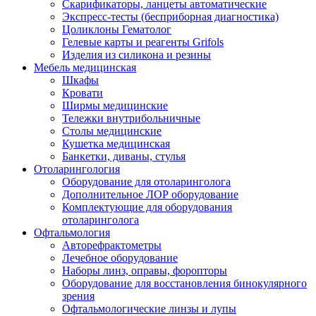
Скарификаторы, ланцеты автоматические
Экспресс-тесты (бесприборная диагностика)
Цоликлоны Гематолог
Гелевые карты и реагенты Grifols
Изделия из силикона и резины
Мебель медицинская
Шкафы
Кровати
Ширмы медицинские
Тележки внутрибольничные
Столы медицинские
Кушетка медицинская
Банкетки, диваны, стулья
Отоларингология
Оборудование для отоларинголога
Дополнительное ЛОР оборудование
Комплектующие для оборудования
отоларинголога
Офтальмология
Авторефрактометры
Лечебное оборудование
Наборы линз, оправы, форопторы
Оборудование для восстановления бинокулярного
зрения
Офтальмологические линзы и лупы