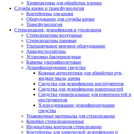
Химреактивы для обработки пленки
Служба крови и трансфузиология
Контейнеры для крови
Оборудование для службы крови
Трансфузиология
Стерилизация, дезинфекция и утилизация
Стерилизаторы воздушные
Стерилизаторы паровые
Ультразвуковое моечное оборудование
Аквадистилляторы
Установки бактерицидные
Камеры ультрафиолетовые
Дезинфицирующие средства
Кожные антисептики для обработки рук,
жидкие мыла, крема
Средства для дезинфекции инструментов
Средства для дезинфекции поверхностей
Средства универсальные для поверхностей и
инструментов
Хлорсодержащие дезинфицирующие
средства
Упаковочные материалы для стерилизации
Коробки стерилизационные
Индикаторы контроля стерилизации
Контейнеры для химической дезинфекции и