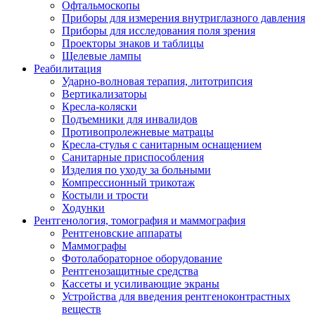
Офтальмоскопы
Приборы для измерения внутриглазного давления
Приборы для исследования поля зрения
Проекторы знаков и таблицы
Щелевые лампы
Реабилитация
Ударно-волновая терапия, литотрипсия
Вертикализаторы
Кресла-коляски
Подъемники для инвалидов
Противопролежневые матрацы
Кресла-стулья с санитарным оснащением
Санитарные приспособления
Изделия по уходу за больными
Компрессионный трикотаж
Костыли и трости
Ходунки
Рентгенология, томография и маммография
Рентгеновские аппараты
Маммографы
Фотолабораторное оборудование
Рентгенозащитные средства
Кассеты и усиливающие экраны
Устройства для введения рентгеноконтрастных
веществ