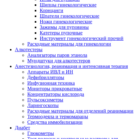
Щипцы гинекологические
Корнцанги
Шпатели гинекологические
Ножи гинекологические
Зажимы для пуповины
Катетеры пупочные
Инструмент гинекологический прочий
Расходные материалы для гинекологии
Алкотестеры
Анализаторы паров этанола
Мундштуки для алкотестеров
Анестезиология, реанимация и интенсивная терапия
Аппараты ИВЛ и ИН
Дефибрилляторы
Инфузионная техника
Мониторы прикроватные
Концентраторы кислорода
Пульсоксиметры
Ларингоскопы
Расходные материалы для отделений реанимации
Термоодеяла и термомарацы
Средства иммобилизации
Диабет
Глюкометры
Тест полоски и контрольные растворы для