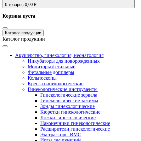
0
товаров
0,00
₽
Корзина пуста
Каталог продукции
Каталог продукции
Акушерство, гинекология, неонатология
Инкубаторы для новорожденных
Мониторы фетальные
Фетальные допплеры
Кольпоскопы
Кресла гинекологические
Гинекологические инструменты
Гинекологические зеркала
Гинекологические зажимы
Зонды гинекологические
Кюретки гинекологические
Ложки гинекологические
Наконечники гинекологические
Расширители гинекологические
Экстракторы ВМС
Иглы для пункций