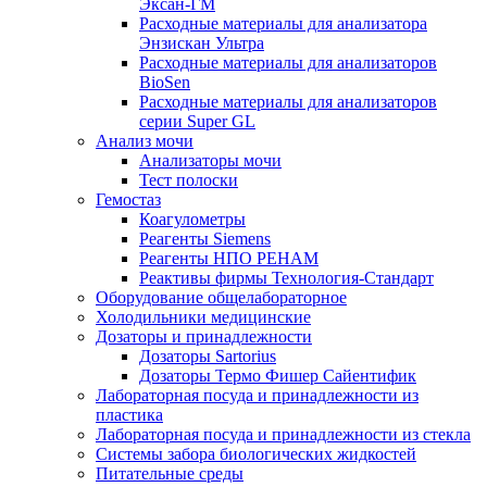
Эксан-ГМ
Расходные материалы для анализатора
Энзискан Ультра
Расходные материалы для анализаторов
BioSen
Расходные материалы для анализаторов
серии Super GL
Анализ мочи
Анализаторы мочи
Тест полоски
Гемостаз
Коагулометры
Реагенты Siemens
Реагенты НПО РЕНАМ
Реактивы фирмы Технология-Стандарт
Оборудование общелабораторное
Холодильники медицинские
Дозаторы и принадлежности
Дозаторы Sartorius
Дозаторы Термо Фишер Сайентифик
Лабораторная посуда и принадлежности из
пластика
Лабораторная посуда и принадлежности из стекла
Системы забора биологических жидкостей
Питательные среды