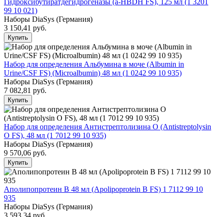
Гидроксибутиратдегидрогеназы (a-HBDH FS), 125 мл (1 3201
99 10 021)
Наборы DiaSys (Германия)
3 150,41
руб.
Купить
Набор для определения Альбумина в моче (Albumin in
Urine/CSF FS) (Microalbumin) 48 мл (1 0242 99 10 935)
Наборы DiaSys (Германия)
7 082,81
руб.
Купить
Набор для определения Антистрептолизина О (Antistreptolysin
O FS), 48 мл (1 7012 99 10 935)
Наборы DiaSys (Германия)
9 570,06
руб.
Купить
Аполипопротеин В 48 мл (Apolipoprotein B FS) 1 7112 99 10
935
Наборы DiaSys (Германия)
3 593,34
руб.