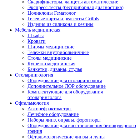
Скарификаторы, ланцеты автоматические
Экспресс-тесты (бесприборная диагностика)
Цоликлоны Гематолог
Гелевые карты и реагенты Grifols
Изделия из силикона и резины
Мебель медицинская
Шкафы
Кровати
Ширмы медицинские
Тележки внутрибольничные
Столы медицинские
Кушетка медицинская
Банкетки, диваны, стулья
Отоларингология
Оборудование для отоларинголога
Дополнительное ЛОР оборудование
Комплектующие для оборудования
отоларинголога
Офтальмология
Авторефрактометры
Лечебное оборудование
Наборы линз, оправы, форопторы
Оборудование для восстановления бинокулярного
зрения
Офтальмологические линзы и лупы