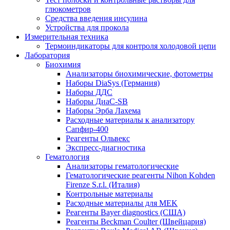
глюкометров
Средства введения инсулина
Устройства для прокола
Измерительная техника
Термоиндикаторы для контроля холодовой цепи
Лаборатория
Биохимия
Анализаторы биохимические, фотометры
Наборы DiaSys (Германия)
Наборы ДДС
Наборы ДиаС-SB
Наборы Эрба Лахема
Расходные материалы к анализатору
Сапфир-400
Реагенты Ольвекс
Экспресс-диагностика
Гематология
Анализаторы гематологические
Гематологические реагенты Nihon Kohden
Firenze S.r.l. (Италия)
Контрольные материалы
Расходные материалы для MEK
Реагенты Bayer diagnostics (США)
Реагенты Beckman Coulter (Швейцария)