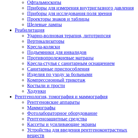
Офтальмоскопы
Приборы для измерения внутриглазного давления
Приборы для исследования поля зрения
Проекторы знаков и таблицы
Щелевые лампы
Реабилитация
Ударно-волновая терапия, литотрипсия
Вертикализаторы
Кресла-коляски
Подъемники для инвалидов
Противопролежневые матрацы
Кресла-стулья с санитарным оснащением
Санитарные приспособления
Изделия по уходу за больными
Компрессионный трикотаж
Костыли и трости
Ходунки
Рентгенология, томография и маммография
Рентгеновские аппараты
Маммографы
Фотолабораторное оборудование
Рентгенозащитные средства
Кассеты и усиливающие экраны
Устройства для введения рентгеноконтрастных
веществ