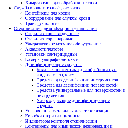
Химреактивы для обработки пленки
Служба крови и трансфузиология
Контейнеры для крови
Оборудование для службы крови
Трансфузиология
Стерилизация, дезинфекция и утилизация
Стерилизаторы воздушные
Стерилизаторы паровые
Ультразвуковое моечное оборудование
Аквадистилляторы
Установки бактерицидные
Камеры ультрафиолетовые
Дезинфицирующие средства
Кожные антисептики для обработки рук,
жидкие мыла, крема
Средства для дезинфекции инструментов
Средства для дезинфекции поверхностей
Средства универсальные для поверхностей и
инструментов
Хлорсодержащие дезинфицирующие
средства
Упаковочные материалы для стерилизации
Коробки стерилизационные
Индикаторы контроля стерилизации
Контейнеры для химической дезинфекции и