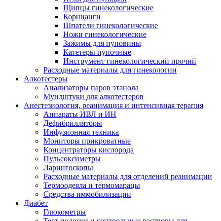
Щипцы гинекологические
Корнцанги
Шпатели гинекологические
Ножи гинекологические
Зажимы для пуповины
Катетеры пупочные
Инструмент гинекологический прочий
Расходные материалы для гинекологии
Алкотестеры
Анализаторы паров этанола
Мундштуки для алкотестеров
Анестезиология, реанимация и интенсивная терапия
Аппараты ИВЛ и ИН
Дефибрилляторы
Инфузионная техника
Мониторы прикроватные
Концентраторы кислорода
Пульсоксиметры
Ларингоскопы
Расходные материалы для отделений реанимации
Термоодеяла и термомарацы
Средства иммобилизации
Диабет
Глюкометры
Тест полоски и контрольные растворы для