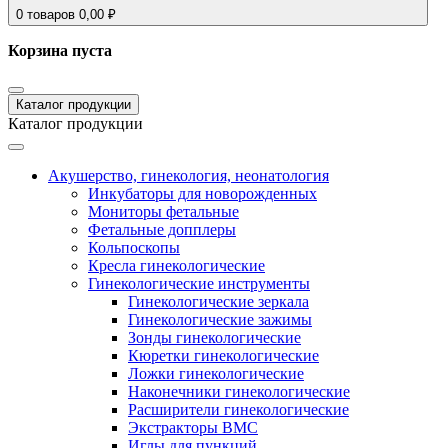
0
товаров
0,00
₽
Корзина пуста
Каталог продукции
Каталог продукции
Акушерство, гинекология, неонатология
Инкубаторы для новорожденных
Мониторы фетальные
Фетальные допплеры
Кольпоскопы
Кресла гинекологические
Гинекологические инструменты
Гинекологические зеркала
Гинекологические зажимы
Зонды гинекологические
Кюретки гинекологические
Ложки гинекологические
Наконечники гинекологические
Расширители гинекологические
Экстракторы ВМС
Иглы для пункций