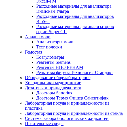
Эксан-ГМ
Расходные материалы для анализатора
Энзискан Ультра
Расходные материалы для анализаторов
BioSen
Расходные материалы для анализаторов
серии Super GL
Анализ мочи
Анализаторы мочи
Тест полоски
Гемостаз
Коагулометры
Реагенты Siemens
Реагенты НПО РЕНАМ
Реактивы фирмы Технология-Стандарт
Оборудование общелабораторное
Холодильники медицинские
Дозаторы и принадлежности
Дозаторы Sartorius
Дозаторы Термо Фишер Сайентифик
Лабораторная посуда и принадлежности из
пластика
Лабораторная посуда и принадлежности из стекла
Системы забора биологических жидкостей
Питательные среды