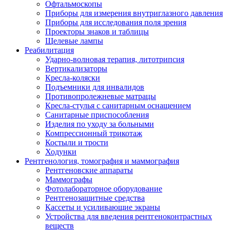
Офтальмоскопы
Приборы для измерения внутриглазного давления
Приборы для исследования поля зрения
Проекторы знаков и таблицы
Щелевые лампы
Реабилитация
Ударно-волновая терапия, литотрипсия
Вертикализаторы
Кресла-коляски
Подъемники для инвалидов
Противопролежневые матрацы
Кресла-стулья с санитарным оснащением
Санитарные приспособления
Изделия по уходу за больными
Компрессионный трикотаж
Костыли и трости
Ходунки
Рентгенология, томография и маммография
Рентгеновские аппараты
Маммографы
Фотолабораторное оборудование
Рентгенозащитные средства
Кассеты и усиливающие экраны
Устройства для введения рентгеноконтрастных
веществ