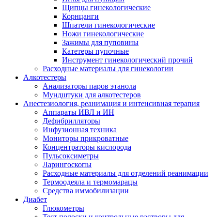
Щипцы гинекологические
Корнцанги
Шпатели гинекологические
Ножи гинекологические
Зажимы для пуповины
Катетеры пупочные
Инструмент гинекологический прочий
Расходные материалы для гинекологии
Алкотестеры
Анализаторы паров этанола
Мундштуки для алкотестеров
Анестезиология, реанимация и интенсивная терапия
Аппараты ИВЛ и ИН
Дефибрилляторы
Инфузионная техника
Мониторы прикроватные
Концентраторы кислорода
Пульсоксиметры
Ларингоскопы
Расходные материалы для отделений реанимации
Термоодеяла и термомарацы
Средства иммобилизации
Диабет
Глюкометры
Тест полоски и контрольные растворы для