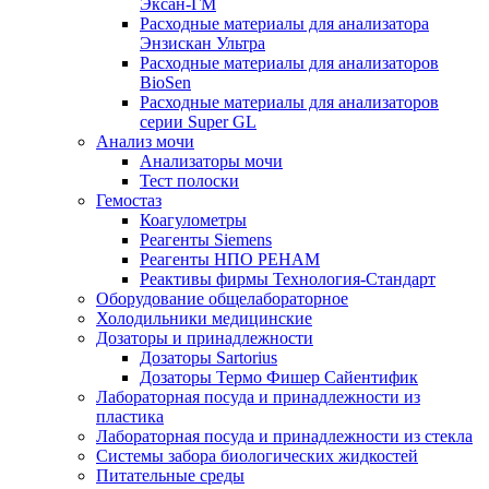
Эксан-ГМ
Расходные материалы для анализатора
Энзискан Ультра
Расходные материалы для анализаторов
BioSen
Расходные материалы для анализаторов
серии Super GL
Анализ мочи
Анализаторы мочи
Тест полоски
Гемостаз
Коагулометры
Реагенты Siemens
Реагенты НПО РЕНАМ
Реактивы фирмы Технология-Стандарт
Оборудование общелабораторное
Холодильники медицинские
Дозаторы и принадлежности
Дозаторы Sartorius
Дозаторы Термо Фишер Сайентифик
Лабораторная посуда и принадлежности из
пластика
Лабораторная посуда и принадлежности из стекла
Системы забора биологических жидкостей
Питательные среды