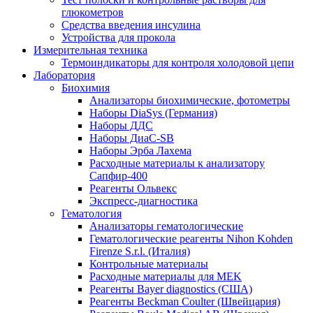
глюкометров
Средства введения инсулина
Устройства для прокола
Измерительная техника
Термоиндикаторы для контроля холодовой цепи
Лаборатория
Биохимия
Анализаторы биохимические, фотометры
Наборы DiaSys (Германия)
Наборы ДДС
Наборы ДиаС-SB
Наборы Эрба Лахема
Расходные материалы к анализатору
Сапфир-400
Реагенты Ольвекс
Экспресс-диагностика
Гематология
Анализаторы гематологические
Гематологические реагенты Nihon Kohden
Firenze S.r.l. (Италия)
Контрольные материалы
Расходные материалы для MEK
Реагенты Bayer diagnostics (США)
Реагенты Beckman Coulter (Швейцария)