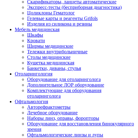
Скарификаторы, ланцеты автоматические
Экспресс-тесты (бесприборная диагностика)
Цоликлоны Гематолог
Гелевые карты и реагенты Grifols
Изделия из силикона и резины
Мебель медицинская
Шкафы
Кровати
Ширмы медицинские
Тележки внутрибольничные
Столы медицинские
Кушетка медицинская
Банкетки, диваны, стулья
Отоларингология
Оборудование для отоларинголога
Дополнительное ЛОР оборудование
Комплектующие для оборудования
отоларинголога
Офтальмология
Авторефрактометры
Лечебное оборудование
Наборы линз, оправы, форопторы
Оборудование для восстановления бинокулярного
зрения
Офтальмологические линзы и лупы