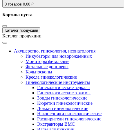
0
товаров
0,00
₽
Корзина пуста
Каталог продукции
Каталог продукции
Акушерство, гинекология, неонатология
Инкубаторы для новорожденных
Мониторы фетальные
Фетальные допплеры
Кольпоскопы
Кресла гинекологические
Гинекологические инструменты
Гинекологические зеркала
Гинекологические зажимы
Зонды гинекологические
Кюретки гинекологические
Ложки гинекологические
Наконечники гинекологические
Расширители гинекологические
Экстракторы ВМС
Иглы для пункций