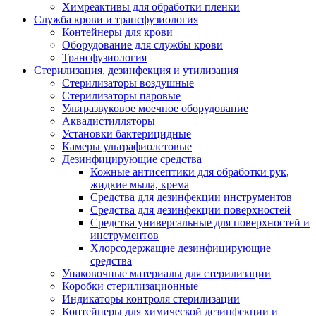
Химреактивы для обработки пленки
Служба крови и трансфузиология
Контейнеры для крови
Оборудование для службы крови
Трансфузиология
Стерилизация, дезинфекция и утилизация
Стерилизаторы воздушные
Стерилизаторы паровые
Ультразвуковое моечное оборудование
Аквадистилляторы
Установки бактерицидные
Камеры ультрафиолетовые
Дезинфицирующие средства
Кожные антисептики для обработки рук,
жидкие мыла, крема
Средства для дезинфекции инструментов
Средства для дезинфекции поверхностей
Средства универсальные для поверхностей и
инструментов
Хлорсодержащие дезинфицирующие
средства
Упаковочные материалы для стерилизации
Коробки стерилизационные
Индикаторы контроля стерилизации
Контейнеры для химической дезинфекции и