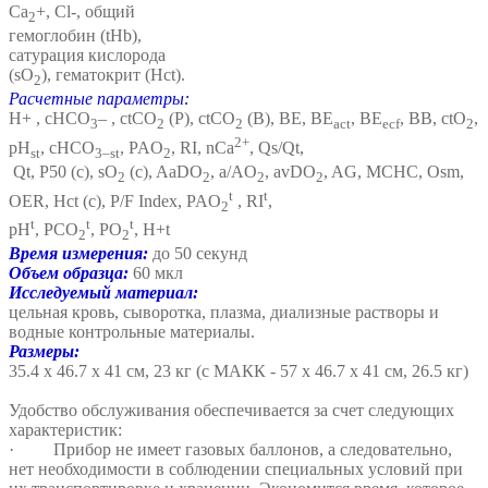
Ca
+, Cl-, общий
2
гемоглобин (tHb),
сатурация кислорода
(sO
), гематокрит (Hct).
2
Расчетные параметры:
H+ , cHCO
– , ctCO
(P), ctCO
(B), BE, BE
, BE
, BB, ctO
,
3
2
2
act
ecf
2
2+
pH
, cHCO
, PAO
, RI, nCa
, Qs/Qt,
st
3–st
2
Qt, P50 (c), sO
(c), AaDO
, a/AO
, avDO
, AG, MCHC, Osm,
2
2
2
2
t
t
OER, Hct (c), P/F Index, PAO
, RI
,
2
t
t
t
pH
, PCO
, PO
, H+t
2
2
Время измерения:
до 50 секунд
Объем образца:
60 мкл
Исследуемый материал:
цельная кровь, сыворотка, плазма, диализные растворы и
водные контрольные материалы.
Размеры:
35.4 х 46.7 х 41 см, 23 кг (с МАКК - 57 х 46.7 х 41 см, 26.5 кг)
Удобство обслуживания обеспечивается за счет следующих
характеристик:
· Прибор не имеет газовых баллонов, а следовательно,
нет необходимости в соблюдении специальных условий при