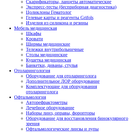
Скарификаторы, ланцеты автоматические
Экспресс-тесты (бесприборная диагностика)
Цоликлоны Гематолог
Гелевые карты и реагенты Grifols
Изделия из силикона и резины
Мебель медицинская
Шкафы
Кровати
Ширмы медицинские
Тележки внутрибольничные
Столы медицинские
Кушетка медицинская
Банкетки, диваны, стулья
Отоларингология
Оборудование для отоларинголога
Дополнительное ЛОР оборудование
Комплектующие для оборудования
отоларинголога
Офтальмология
Авторефрактометры
Лечебное оборудование
Наборы линз, оправы, форопторы
Оборудование для восстановления бинокулярного
зрения
Офтальмологические линзы и лупы