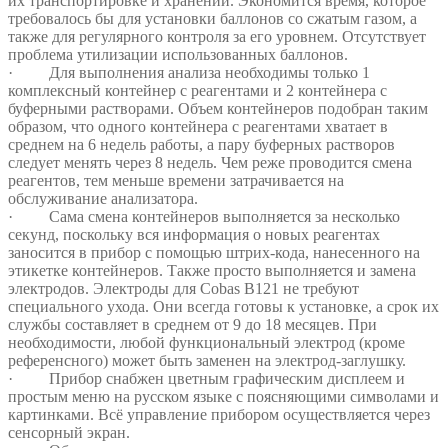
их транспортировке и хранении. Экономится время, которое
требовалось бы для установки баллонов со сжатым газом, а
также для регулярного контроля за его уровнем. Отсутствует
проблема утилизации использованных баллонов.
· Для выполнения анализа необходимы только 1
комплексный контейнер с реагентами и 2 контейнера с
буферными растворами. Объем контейнеров подобран таким
образом, что одного контейнера с реагентами хватает в
среднем на 6 недель работы, а пару буферных растворов
следует менять через 8 недель. Чем реже проводится смена
реагентов, тем меньше времени затрачивается на
обслуживание анализатора.
· Сама смена контейнеров выполняется за несколько
секунд, поскольку вся информация о новых реагентах
заносится в прибор с помощью штрих-кода, нанесенного на
этикетке контейнеров. Также просто выполняется и замена
электродов. Электроды для Cobas B121 не требуют
специального ухода. Они всегда готовы к установке, а срок их
службы составляет в среднем от 9 до 18 месяцев. При
необходимости, любой функциональный электрод (кроме
референсного) может быть заменен на электрод-заглушку.
· Прибор снабжен цветным графическим дисплеем и
простым меню на русском языке с поясняющими символами и
картинками. Всё управление прибором осуществляется через
сенсорный экран.