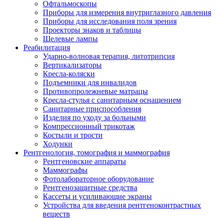
Офтальмоскопы
Приборы для измерения внутриглазного давления
Приборы для исследования поля зрения
Проекторы знаков и таблицы
Щелевые лампы
Реабилитация
Ударно-волновая терапия, литотрипсия
Вертикализаторы
Кресла-коляски
Подъемники для инвалидов
Противопролежневые матрацы
Кресла-стулья с санитарным оснащением
Санитарные приспособления
Изделия по уходу за больными
Компрессионный трикотаж
Костыли и трости
Ходунки
Рентгенология, томография и маммография
Рентгеновские аппараты
Маммографы
Фотолабораторное оборудование
Рентгенозащитные средства
Кассеты и усиливающие экраны
Устройства для введения рентгеноконтрастных
веществ