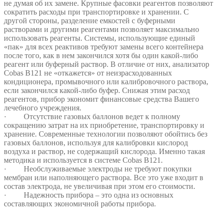
не думая об их замене. Крупные фасовки реагентов позволяют
сократить расходы при транспортировке и хранении. С
другой стороны, разделение емкостей с буферными
растворами и другими реагентами позволяет максимально
использовать реагенты. Системы, использующие единый
«пак» для всех реактивов требуют замены всего контейнера
после того, как в нем закончился хотя бы один какой-либо
реагент или буферный раствор. В отличие от них, анализатор
Cobas B121 не «откажется» от неизрасходованных
кондиционера, промывочного или калибровочного раствора,
если закончился какой-либо буфер. Снижая этим расход
реагентов, прибор экономит финансовые средства Вашего
лечебного учреждения.
· Отсутствие газовых баллонов ведет к полному
сокращению затрат на их приобретение, транспортировку и
хранение. Современные технологии позволяют обойтись без
газовых баллонов, используя для калибровки кислород
воздуха и раствор, не содержащий кислорода. Именно такая
методика и используется в системе Cobas B121.
· Необслуживаемые электроды не требуют покупки
мембран или наполняющего раствора. Все это уже входит в
состав электрода, не увеличивая при этом его стоимости.
· Надежность прибора – это одна из основных
составляющих экономичной работы прибора.