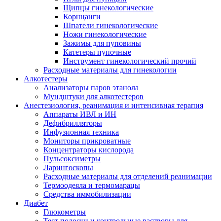
Щипцы гинекологические
Корнцанги
Шпатели гинекологические
Ножи гинекологические
Зажимы для пуповины
Катетеры пупочные
Инструмент гинекологический прочий
Расходные материалы для гинекологии
Алкотестеры
Анализаторы паров этанола
Мундштуки для алкотестеров
Анестезиология, реанимация и интенсивная терапия
Аппараты ИВЛ и ИН
Дефибрилляторы
Инфузионная техника
Мониторы прикроватные
Концентраторы кислорода
Пульсоксиметры
Ларингоскопы
Расходные материалы для отделений реанимации
Термоодеяла и термомарацы
Средства иммобилизации
Диабет
Глюкометры
Тест полоски и контрольные растворы для