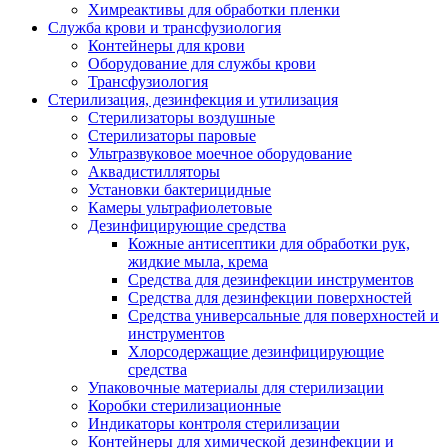
Химреактивы для обработки пленки
Служба крови и трансфузиология
Контейнеры для крови
Оборудование для службы крови
Трансфузиология
Стерилизация, дезинфекция и утилизация
Стерилизаторы воздушные
Стерилизаторы паровые
Ультразвуковое моечное оборудование
Аквадистилляторы
Установки бактерицидные
Камеры ультрафиолетовые
Дезинфицирующие средства
Кожные антисептики для обработки рук,
жидкие мыла, крема
Средства для дезинфекции инструментов
Средства для дезинфекции поверхностей
Средства универсальные для поверхностей и
инструментов
Хлорсодержащие дезинфицирующие
средства
Упаковочные материалы для стерилизации
Коробки стерилизационные
Индикаторы контроля стерилизации
Контейнеры для химической дезинфекции и