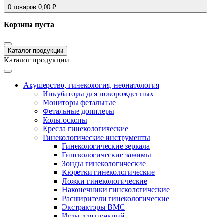
0
товаров
0,00
₽
Корзина пуста
Каталог продукции
Каталог продукции
Акушерство, гинекология, неонатология
Инкубаторы для новорожденных
Мониторы фетальные
Фетальные допплеры
Кольпоскопы
Кресла гинекологические
Гинекологические инструменты
Гинекологические зеркала
Гинекологические зажимы
Зонды гинекологические
Кюретки гинекологические
Ложки гинекологические
Наконечники гинекологические
Расширители гинекологические
Экстракторы ВМС
Иглы для пункций