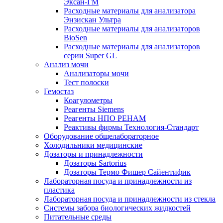
Эксан-ГМ
Расходные материалы для анализатора
Энзискан Ультра
Расходные материалы для анализаторов
BioSen
Расходные материалы для анализаторов
серии Super GL
Анализ мочи
Анализаторы мочи
Тест полоски
Гемостаз
Коагулометры
Реагенты Siemens
Реагенты НПО РЕНАМ
Реактивы фирмы Технология-Стандарт
Оборудование общелабораторное
Холодильники медицинские
Дозаторы и принадлежности
Дозаторы Sartorius
Дозаторы Термо Фишер Сайентифик
Лабораторная посуда и принадлежности из
пластика
Лабораторная посуда и принадлежности из стекла
Системы забора биологических жидкостей
Питательные среды