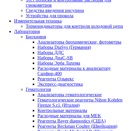
глюкометров
Средства введения инсулина
Устройства для прокола
Измерительная техника
Термоиндикаторы для контроля холодовой цепи
Лаборатория
Биохимия
Анализаторы биохимические, фотометры
Наборы DiaSys (Германия)
Наборы ДДС
Наборы ДиаС-SB
Наборы Эрба Лахема
Расходные материалы к анализатору
Сапфир-400
Реагенты Ольвекс
Экспресс-диагностика
Гематология
Анализаторы гематологические
Гематологические реагенты Nihon Kohden
Firenze S.r.l. (Италия)
Контрольные материалы
Расходные материалы для MEK
Реагенты Bayer diagnostics (США)
Реагенты Beckman Coulter (Швейцария)