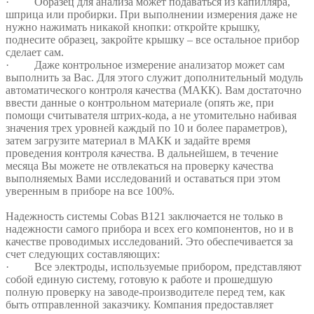
· Образец для анализа может подаваться из капилляра,
шприца или пробирки. При выполнении измерения даже не
нужно нажимать никакой кнопки: откройте крышку,
поднесите образец, закройте крышку – все остальное прибор
сделает сам.
· Даже контрольное измерение анализатор может сам
выполнить за Вас. Для этого служит дополнительный модуль
автоматического контроля качества (МАКК). Вам достаточно
ввести данные о контрольном материале (опять же, при
помощи считывателя штрих-кода, а не утомительно набивая
значения трех уровней каждый по 10 и более параметров),
затем загрузите материал в МАКК и задайте время
проведения контроля качества. В дальнейшем, в течение
месяца Вы можете не отвлекаться на проверку качества
выполняемых Вами исследований и оставаться при этом
уверенным в приборе на все 100%.
Надежность системы Cobas B121 заключается не только в
надежности самого прибора и всех его компонентов, но и в
качестве проводимых исследований. Это обеспечивается за
счет следующих составляющих:
· Все электроды, используемые прибором, представляют
собой единую систему, готовую к работе и прошедшую
полную проверку на заводе-производителе перед тем, как
быть отправленной заказчику. Компания предоставляет