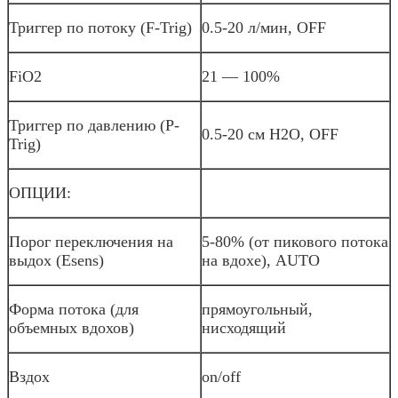
Триггер по потоку (F-Trig)
0.5-20 л/мин, OFF
FiO2
21 — 100%
Триггер по давлению (P-
0.5-20 см Н2О, OFF
Trig)
ОПЦИИ:
Порог переключения на
5-80% (от пикового потока
выдох (Esens)
на вдохе), AUTO
Форма потока (для
прямоугольный,
объемных вдохов)
нисходящий
Вздох
on/off