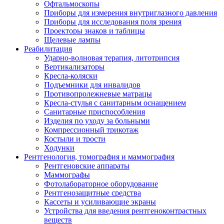
Офтальмоскопы
Приборы для измерения внутриглазного давления
Приборы для исследования поля зрения
Проекторы знаков и таблицы
Щелевые лампы
Реабилитация
Ударно-волновая терапия, литотрипсия
Вертикализаторы
Кресла-коляски
Подъемники для инвалидов
Противопролежневые матрацы
Кресла-стулья с санитарным оснащением
Санитарные приспособления
Изделия по уходу за больными
Компрессионный трикотаж
Костыли и трости
Ходунки
Рентгенология, томография и маммография
Рентгеновские аппараты
Маммографы
Фотолабораторное оборудование
Рентгенозащитные средства
Кассеты и усиливающие экраны
Устройства для введения рентгеноконтрастных
веществ