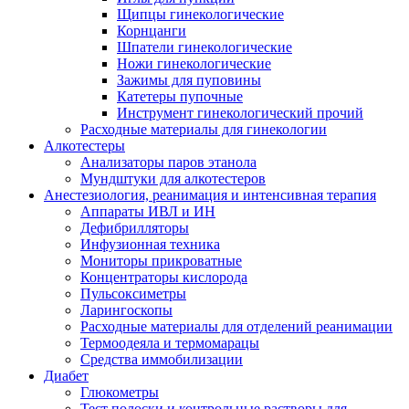
Щипцы гинекологические
Корнцанги
Шпатели гинекологические
Ножи гинекологические
Зажимы для пуповины
Катетеры пупочные
Инструмент гинекологический прочий
Расходные материалы для гинекологии
Алкотестеры
Анализаторы паров этанола
Мундштуки для алкотестеров
Анестезиология, реанимация и интенсивная терапия
Аппараты ИВЛ и ИН
Дефибрилляторы
Инфузионная техника
Мониторы прикроватные
Концентраторы кислорода
Пульсоксиметры
Ларингоскопы
Расходные материалы для отделений реанимации
Термоодеяла и термомарацы
Средства иммобилизации
Диабет
Глюкометры
Тест полоски и контрольные растворы для