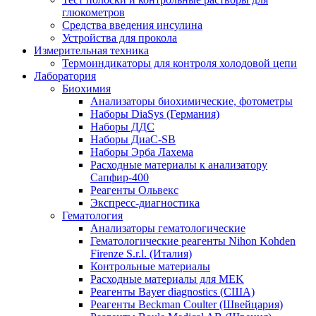
глюкометров
Средства введения инсулина
Устройства для прокола
Измерительная техника
Термоиндикаторы для контроля холодовой цепи
Лаборатория
Биохимия
Анализаторы биохимические, фотометры
Наборы DiaSys (Германия)
Наборы ДДС
Наборы ДиаС-SB
Наборы Эрба Лахема
Расходные материалы к анализатору
Сапфир-400
Реагенты Ольвекс
Экспресс-диагностика
Гематология
Анализаторы гематологические
Гематологические реагенты Nihon Kohden
Firenze S.r.l. (Италия)
Контрольные материалы
Расходные материалы для MEK
Реагенты Bayer diagnostics (США)
Реагенты Beckman Coulter (Швейцария)