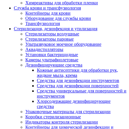
Химреактивы для обработки пленки
Служба крови и трансфузиология
Контейнеры для крови
Оборудование для службы крови
Трансфузиология
Стерилизация, дезинфекция и утилизация
Стерилизаторы воздушные
Стерилизаторы паровые
Ультразвуковое моечное оборудование
Аквадистилляторы
Установки бактерицидные
Камеры ультрафиолетовые
Дезинфицирующие средства
Кожные антисептики для обработки рук,
жидкие мыла, крема
Средства для дезинфекции инструментов
Средства для дезинфекции поверхностей
Средства универсальные для поверхностей и
инструментов
Хлорсодержащие дезинфицирующие
средства
Упаковочные материалы для стерилизации
Коробки стерилизационные
Индикаторы контроля стерилизации
Контейнеры для химической дезинфекции и