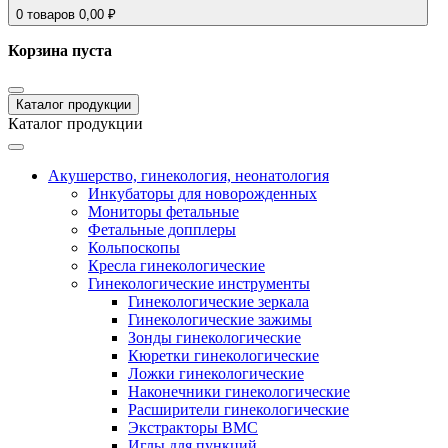
0
товаров
0,00
₽
Корзина пуста
Каталог продукции
Каталог продукции
Акушерство, гинекология, неонатология
Инкубаторы для новорожденных
Мониторы фетальные
Фетальные допплеры
Кольпоскопы
Кресла гинекологические
Гинекологические инструменты
Гинекологические зеркала
Гинекологические зажимы
Зонды гинекологические
Кюретки гинекологические
Ложки гинекологические
Наконечники гинекологические
Расширители гинекологические
Экстракторы ВМС
Иглы для пункций