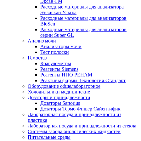
Эксан-ГМ
Расходные материалы для анализатора
Энзискан Ультра
Расходные материалы для анализаторов
BioSen
Расходные материалы для анализаторов
серии Super GL
Анализ мочи
Анализаторы мочи
Тест полоски
Гемостаз
Коагулометры
Реагенты Siemens
Реагенты НПО РЕНАМ
Реактивы фирмы Технология-Стандарт
Оборудование общелабораторное
Холодильники медицинские
Дозаторы и принадлежности
Дозаторы Sartorius
Дозаторы Термо Фишер Сайентифик
Лабораторная посуда и принадлежности из
пластика
Лабораторная посуда и принадлежности из стекла
Системы забора биологических жидкостей
Питательные среды