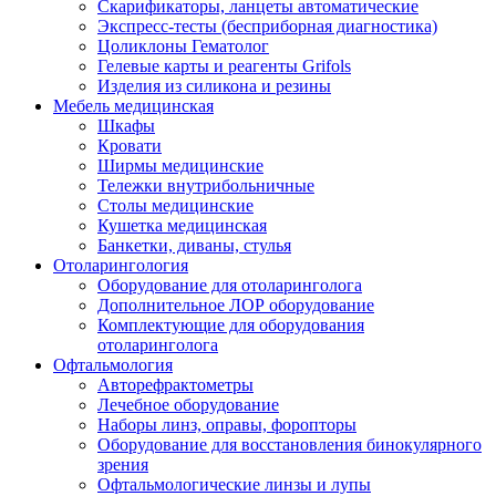
Скарификаторы, ланцеты автоматические
Экспресс-тесты (бесприборная диагностика)
Цоликлоны Гематолог
Гелевые карты и реагенты Grifols
Изделия из силикона и резины
Мебель медицинская
Шкафы
Кровати
Ширмы медицинские
Тележки внутрибольничные
Столы медицинские
Кушетка медицинская
Банкетки, диваны, стулья
Отоларингология
Оборудование для отоларинголога
Дополнительное ЛОР оборудование
Комплектующие для оборудования
отоларинголога
Офтальмология
Авторефрактометры
Лечебное оборудование
Наборы линз, оправы, форопторы
Оборудование для восстановления бинокулярного
зрения
Офтальмологические линзы и лупы