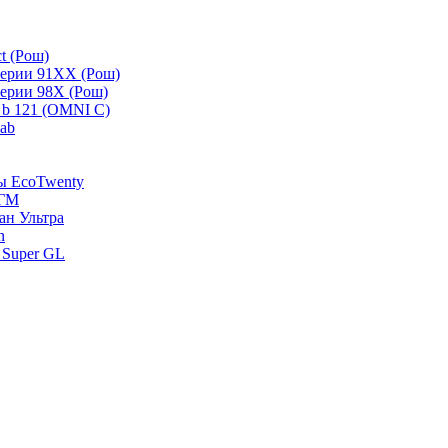
t (Рош)
серии 91ХХ (Рош)
серии 98Х (Рош)
 b 121 (OMNI C)
lab
зы EcoTwenty
-ГМ
ан Ультра
n
 Super GL