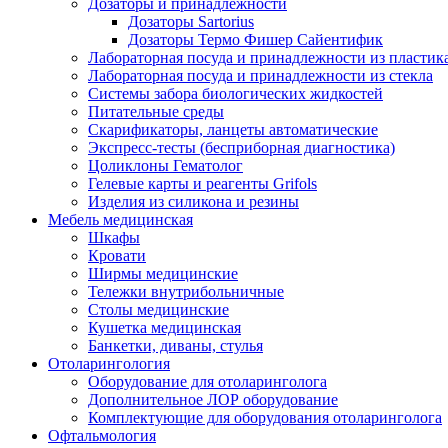
Дозаторы и принадлежности
Дозаторы Sartorius
Дозаторы Термо Фишер Сайентифик
Лабораторная посуда и принадлежности из пластик
Лабораторная посуда и принадлежности из стекла
Системы забора биологических жидкостей
Питательные среды
Скарификаторы, ланцеты автоматические
Экспресс-тесты (бесприборная диагностика)
Цоликлоны Гематолог
Гелевые карты и реагенты Grifols
Изделия из силикона и резины
Мебель медицинская
Шкафы
Кровати
Ширмы медицинские
Тележки внутрибольничные
Столы медицинские
Кушетка медицинская
Банкетки, диваны, стулья
Отоларингология
Оборудование для отоларинголога
Дополнительное ЛОР оборудование
Комплектующие для оборудования отоларинголога
Офтальмология