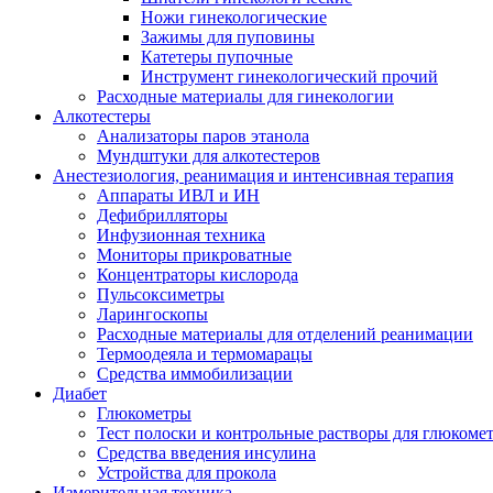
Ножи гинекологические
Зажимы для пуповины
Катетеры пупочные
Инструмент гинекологический прочий
Расходные материалы для гинекологии
Алкотестеры
Анализаторы паров этанола
Мундштуки для алкотестеров
Анестезиология, реанимация и интенсивная терапия
Аппараты ИВЛ и ИН
Дефибрилляторы
Инфузионная техника
Мониторы прикроватные
Концентраторы кислорода
Пульсоксиметры
Ларингоскопы
Расходные материалы для отделений реанимации
Термоодеяла и термомарацы
Средства иммобилизации
Диабет
Глюкометры
Тест полоски и контрольные растворы для глюкоме
Средства введения инсулина
Устройства для прокола
Измерительная техника