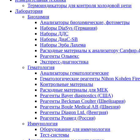
Термоиндикаторы для контроля холодовой цепи
Лаборатория
Биохимия
Анализаторы биохимические, фотометры
Наборы DiaSys (Германия)
Наборы ДДС
Наборы ДиаС-SB
Наборы Эрба Лахема
Расходные материалы к анализатору Сапфир-
Реагенты Ольвекс
Экспресс-диагностика
Гематология
Анализаторы гематологические
Гематологические реагенты Nihon Kohden Firenz
Контрольные материалы
Расходные материалы для MEK
Реагенты Bayer diagnostics (США)
Реагенты Beckman Coulter (Швейцария)
Реагенты Boule Medical AB (Швеция)
Реагенты Diagon Ltd. (Венгрия)
Реагенты Реамед (Россия)
Иммунология
Оборудование для иммунологии
Тест-системы