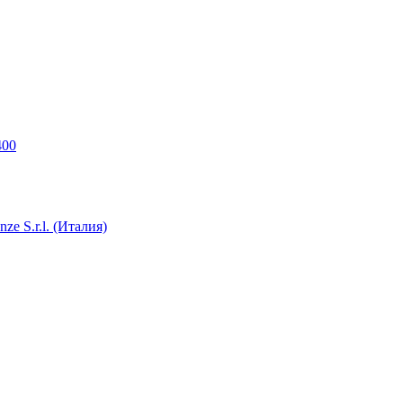
400
e S.r.l. (Италия)