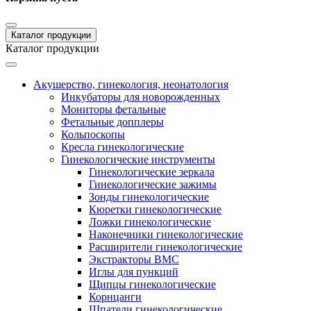
Каталог продукции
Каталог продукции
Акушерство, гинекология, неонатология
Инкубаторы для новорожденных
Мониторы фетальные
Фетальные допплеры
Кольпоскопы
Кресла гинекологические
Гинекологические инструменты
Гинекологические зеркала
Гинекологические зажимы
Зонды гинекологические
Кюретки гинекологические
Ложки гинекологические
Наконечники гинекологические
Расширители гинекологические
Экстракторы ВМС
Иглы для пункций
Щипцы гинекологические
Корнцанги
Шпатели гинекологические