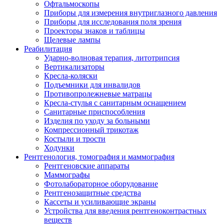
Офтальмоскопы
Приборы для измерения внутриглазного давления
Приборы для исследования поля зрения
Проекторы знаков и таблицы
Щелевые лампы
Реабилитация
Ударно-волновая терапия, литотрипсия
Вертикализаторы
Кресла-коляски
Подъемники для инвалидов
Противопролежневые матрацы
Кресла-стулья с санитарным оснащением
Санитарные приспособления
Изделия по уходу за больными
Компрессионный трикотаж
Костыли и трости
Ходунки
Рентгенология, томография и маммография
Рентгеновские аппараты
Маммографы
Фотолабораторное оборудование
Рентгенозащитные средства
Кассеты и усиливающие экраны
Устройства для введения рентгеноконтрастных
веществ