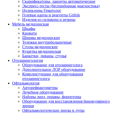
Скарификаторы, ланцеты автоматические
Экспресс-тесты (бесприборная диагностика)
Цоликлоны Гематолог
Гелевые карты и реагенты Grifols
Изделия из силикона и резины
Мебель медицинская
Шкафы
Кровати
Ширмы медицинские
Тележки внутрибольничные
Столы медицинские
Кушетка медицинская
Банкетки, диваны, стулья
Отоларингология
Оборудование для отоларинголога
Дополнительное ЛОР оборудование
Комплектующие для оборудования
отоларинголога
Офтальмология
Авторефрактометры
Лечебное оборудование
Наборы линз, оправы, форопторы
Оборудование для восстановления бинокулярного
зрения
Офтальмологические линзы и лупы