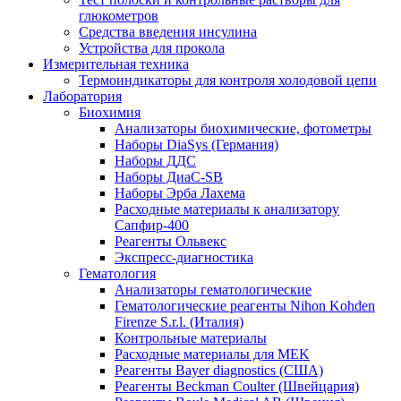
глюкометров
Средства введения инсулина
Устройства для прокола
Измерительная техника
Термоиндикаторы для контроля холодовой цепи
Лаборатория
Биохимия
Анализаторы биохимические, фотометры
Наборы DiaSys (Германия)
Наборы ДДС
Наборы ДиаС-SB
Наборы Эрба Лахема
Расходные материалы к анализатору
Сапфир-400
Реагенты Ольвекс
Экспресс-диагностика
Гематология
Анализаторы гематологические
Гематологические реагенты Nihon Kohden
Firenze S.r.l. (Италия)
Контрольные материалы
Расходные материалы для MEK
Реагенты Bayer diagnostics (США)
Реагенты Beckman Coulter (Швейцария)