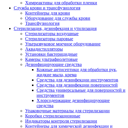
Химреактивы для обработки пленки
Служба крови и трансфузиология
Контейнеры для крови
Оборудование для службы крови
Трансфузиология
Стерилизация, дезинфекция и утилизация
Стерилизаторы воздушные
Стерилизаторы паровые
Ультразвуковое моечное оборудование
Аквадистилляторы
Установки бактерицидные
Камеры ультрафиолетовые
Дезинфицирующие средства
Кожные антисептики для обработки рук,
жидкие мыла, крема
Средства для дезинфекции инструментов
Средства для дезинфекции поверхностей
Средства универсальные для поверхностей и
инструментов
Хлорсодержащие дезинфицирующие
средства
Упаковочные материалы для стерилизации
Коробки стерилизационные
Индикаторы контроля стерилизации
Контейнеры для химической дезинфекции и