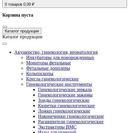
0
товаров
0,00
₽
Корзина пуста
Каталог продукции
Каталог продукции
Акушерство, гинекология, неонатология
Инкубаторы для новорожденных
Мониторы фетальные
Фетальные допплеры
Кольпоскопы
Кресла гинекологические
Гинекологические инструменты
Гинекологические зеркала
Гинекологические зажимы
Зонды гинекологические
Кюретки гинекологические
Ложки гинекологические
Наконечники гинекологические
Расширители гинекологические
Экстракторы ВМС
Иглы для пункций