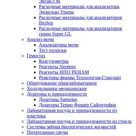
Эксан-ГМ
Расходные материалы для анализатора
Энзискан Ультра
Расходные материалы для анализаторов
BioSen
Расходные материалы для анализаторов
серии Super GL
Анализ мочи
Анализаторы мочи
Тест полоски
Гемостаз
Коагулометры
Реагенты Siemens
Реагенты НПО РЕНАМ
Реактивы фирмы Технология-Стандарт
Оборудование общелабораторное
Холодильники медицинские
Дозаторы и принадлежности
Дозаторы Sartorius
Дозаторы Термо Фишер Сайентифик
Лабораторная посуда и принадлежности из
пластика
Лабораторная посуда и принадлежности из стекла
Системы забора биологических жидкостей
Питательные среды