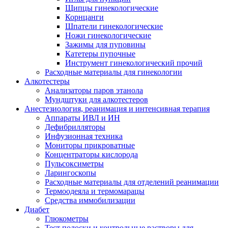
Щипцы гинекологические
Корнцанги
Шпатели гинекологические
Ножи гинекологические
Зажимы для пуповины
Катетеры пупочные
Инструмент гинекологический прочий
Расходные материалы для гинекологии
Алкотестеры
Анализаторы паров этанола
Мундштуки для алкотестеров
Анестезиология, реанимация и интенсивная терапия
Аппараты ИВЛ и ИН
Дефибрилляторы
Инфузионная техника
Мониторы прикроватные
Концентраторы кислорода
Пульсоксиметры
Ларингоскопы
Расходные материалы для отделений реанимации
Термоодеяла и термомарацы
Средства иммобилизации
Диабет
Глюкометры
Тест полоски и контрольные растворы для