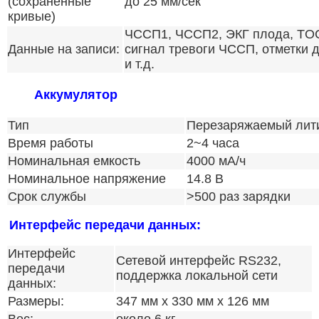
(сохраненные
до 25 мм/сек
кривые)
ЧССП1, ЧССП2, ЭКГ плода, TOCO
Данные на записи:
сигнал тревоги ЧССП, отметки д
и т.д.
Аккумулятор
Тип
Перезаряжаемый лити
Время работы
2~4 часа
Номинальная емкость
4000 мА/ч
Номинальное напряжение
14.8 В
Срок службы
>500 раз зарядки
Интерфейс передачи данных:
Интерфейс
Сетевой интерфейс RS232,
передачи
поддержка локальной сети
данных:
Размеры:
347 мм x 330 мм x 126 мм