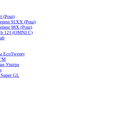
t (Рош)
серии 91ХХ (Рош)
серии 98Х (Рош)
 b 121 (OMNI C)
lab
зы EcoTwenty
-ГМ
ан Ультра
n
 Super GL