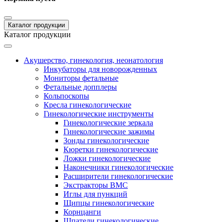
Каталог продукции
Каталог продукции
Акушерство, гинекология, неонатология
Инкубаторы для новорожденных
Мониторы фетальные
Фетальные допплеры
Кольпоскопы
Кресла гинекологические
Гинекологические инструменты
Гинекологические зеркала
Гинекологические зажимы
Зонды гинекологические
Кюретки гинекологические
Ложки гинекологические
Наконечники гинекологические
Расширители гинекологические
Экстракторы ВМС
Иглы для пункций
Щипцы гинекологические
Корнцанги
Шпатели гинекологические