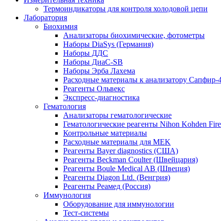
Термоиндикаторы для контроля холодовой цепи
Лаборатория
Биохимия
Анализаторы биохимические, фотометры
Наборы DiaSys (Германия)
Наборы ДДС
Наборы ДиаС-SB
Наборы Эрба Лахема
Расходные материалы к анализатору Сапфир-
Реагенты Ольвекс
Экспресс-диагностика
Гематология
Анализаторы гематологические
Гематологические реагенты Nihon Kohden Firenz
Контрольные материалы
Расходные материалы для MEK
Реагенты Bayer diagnostics (США)
Реагенты Beckman Coulter (Швейцария)
Реагенты Boule Medical AB (Швеция)
Реагенты Diagon Ltd. (Венгрия)
Реагенты Реамед (Россия)
Иммунология
Оборудование для иммунологии
Тест-системы