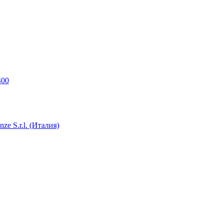
400
e S.r.l. (Италия)