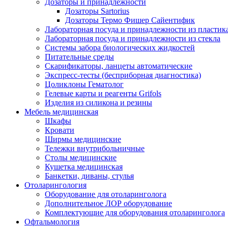
Дозаторы и принадлежности
Дозаторы Sartorius
Дозаторы Термо Фишер Сайентифик
Лабораторная посуда и принадлежности из пластик
Лабораторная посуда и принадлежности из стекла
Системы забора биологических жидкостей
Питательные среды
Скарификаторы, ланцеты автоматические
Экспресс-тесты (бесприборная диагностика)
Цоликлоны Гематолог
Гелевые карты и реагенты Grifols
Изделия из силикона и резины
Мебель медицинская
Шкафы
Кровати
Ширмы медицинские
Тележки внутрибольничные
Столы медицинские
Кушетка медицинская
Банкетки, диваны, стулья
Отоларингология
Оборудование для отоларинголога
Дополнительное ЛОР оборудование
Комплектующие для оборудования отоларинголога
Офтальмология