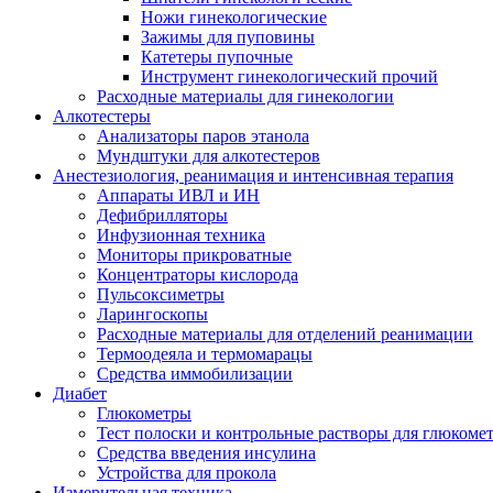
Ножи гинекологические
Зажимы для пуповины
Катетеры пупочные
Инструмент гинекологический прочий
Расходные материалы для гинекологии
Алкотестеры
Анализаторы паров этанола
Мундштуки для алкотестеров
Анестезиология, реанимация и интенсивная терапия
Аппараты ИВЛ и ИН
Дефибрилляторы
Инфузионная техника
Мониторы прикроватные
Концентраторы кислорода
Пульсоксиметры
Ларингоскопы
Расходные материалы для отделений реанимации
Термоодеяла и термомарацы
Средства иммобилизации
Диабет
Глюкометры
Тест полоски и контрольные растворы для глюкоме
Средства введения инсулина
Устройства для прокола
Измерительная техника